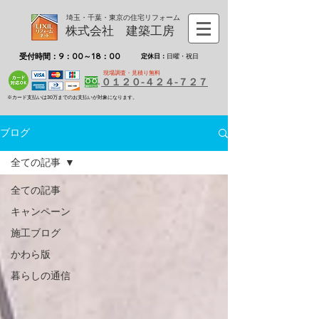
埼玉・千葉・東京の住宅リフォーム
株式会社 建築工房
受付時間：9：00～18：00
定休日：
日曜・祝日
現場調査・見積り無料
０１２０-４２４-７２７
※カード支払いは30万までのお支払いが対象になります。
ブログ
全ての記事
全ての記事
キャンペーン
施工ブログ
かわら版
暮らしの通信