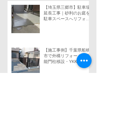
【埼玉県三郷市】駐車場
延長工事｜砂利のお庭を
駐車スペースへリフォー
ム
【施工事例】千葉県船橋
市で外構リフォーム｜機
能門柱移設・YKKルシア
ススライド門扉・三協ア
ルミ レジリアフェンス設
置工事
千葉県船橋市｜雑草だら
けのお庭を快適なプライ
ベートガーデンへリフォ
ーム！