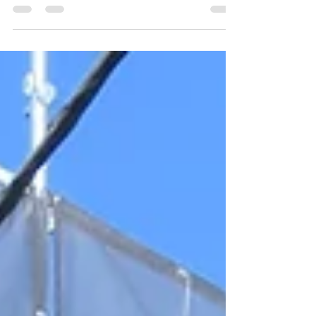
千葉県船橋市にて外壁の部分塗装工事（西面1階部
分）を行いました。本施工事例では、既存外壁塗
膜の花咲き（膨れ）、ひび割れ、剥がれ、めくれ
上がりといった経年劣化が進行した状態を、下地
処理から丁寧に行い塗装を行いました。劣化が著
しい「ボロボロの塗膜」をそのまま上塗りしてし
まうと、数年以内に再剥離を起こす可能性が高い
ことから、今回は徹底した旧塗膜除去（ケレン作
業）を実施。下地の健全な状態を確保してから、
耐久性の高い塗料で丁寧に塗装しました。劣化が
著しい「ボロボロの塗膜」をそのまま上塗りして
しまうと、数年以内に再剥離を起こす可能性が高
いことから、今回は徹底した旧塗膜除去（ケレン
作業）を実施。下地の健全な状態を確保してか
ら、耐久性の高い塗料で丁寧に塗装しました。工
事時には安全性と作業効率を考え、必要範囲のみ
足場を設置。限られた施工範囲の部分工事であっ
ても、確実な作業が行える体制を整えました。