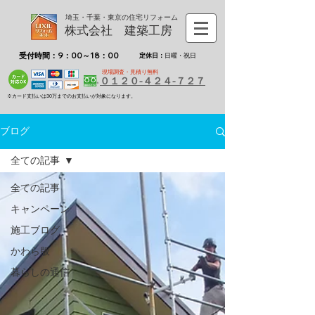
埼玉・千葉・東京の住宅リフォーム
株式会社 建築工房
受付時間：9：00～18：00
定休日：
日曜・祝日
現場調査・見積り無料
０１２０-４２４-７２７
※カード支払いは30万までのお支払いが対象になります。
ブログ
全ての記事
全ての記事
キャンペーン
施工ブログ
かわら版
暮らしの通信