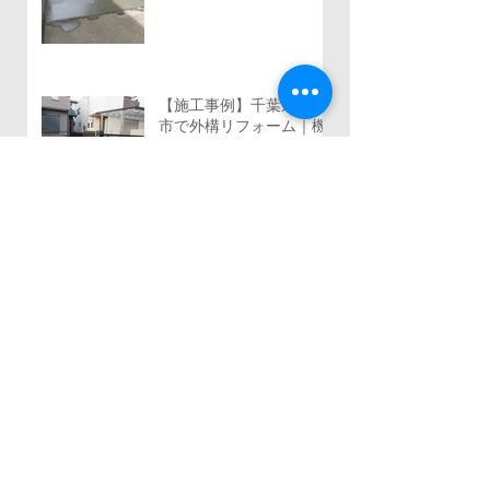
【埼玉県三郷市】駐車場
延長工事｜砂利のお庭を
駐車スペースへリフォー
ム
【施工事例】千葉県船橋
市で外構リフォーム｜機
能門柱移設・YKKルシア
ススライド門扉・三協ア
ルミ レジリアフェンス設
置工事
千葉県船橋市｜雑草だら
けのお庭を快適なプライ
ベートガーデンへリフォ
ーム！