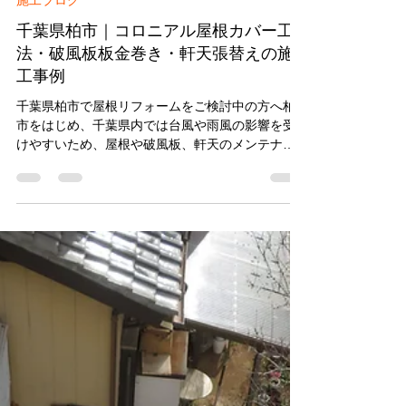
2025年9月8日
施工ブログ
千葉県柏市｜コロニアル屋根カバー工
法・破風板板金巻き・軒天張替えの施
工事例
千葉県柏市で屋根リフォームをご検討中の方へ柏
市をはじめ、千葉県内では台風や雨風の影響を受
けやすいため、屋根や破風板、軒天のメンテナン
スはとても重要です。今回のように カバー工法＋
板金巻き＋軒天張替え を行うことで、耐久性・美
観・安心感が一度に得られます。「屋根の劣化が
気になる」「外観をきれいにしたい」「雨漏りが
心配」などのお悩みがあれば、千葉県柏市で数多
くの施工実績を持つ当社にぜひご相談ください。