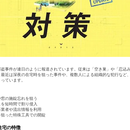
窃盗事件が連日のように報道されています。従来は「空き巣」や「忍込
、最近は深夜の在宅時を狙った事件や、複数人による組織的な犯行など
まっています。
や窓の施錠忘れを狙う
スを短時間で割り侵入
事業者や流出情報を利用
を狙った特殊工具での開錠
住宅の特徴