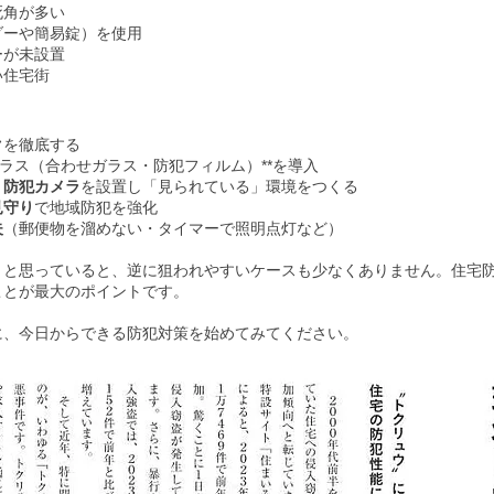
死角が多い
ダーや簡易錠）を使用
ーが未設置
い住宅街
ク
を徹底する
ガラス（合わせガラス・防犯フィルム）**を導入
・防犯カメラ
を設置し「見られている」環境をつくる
見守り
で地域防犯を強化
夫
（郵便物を溜めない・タイマーで照明点灯など）
」と思っていると、逆に狙われやすいケースも少なくありません。住宅
ことが最大のポイントです。
に、今日からできる防犯対策を始めてみてください。