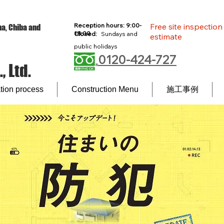
Reception hours: 9:00-
Free site inspectio
a, Chiba and
18:00
Closed:
Sundays and
estimate
l
public holidays
0120-424-727
 Ltd.
ion process
Construction Menu
施工事例