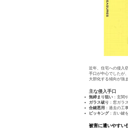
近年、住宅への侵入
手口が中心でしたが
大胆化する傾向が強
主な侵入手口
無締まり狙い
：玄関
ガラス破り
：窓ガラ
合鍵悪用
：過去の工
ピッキング
：古い鍵
被害に遭いやすい