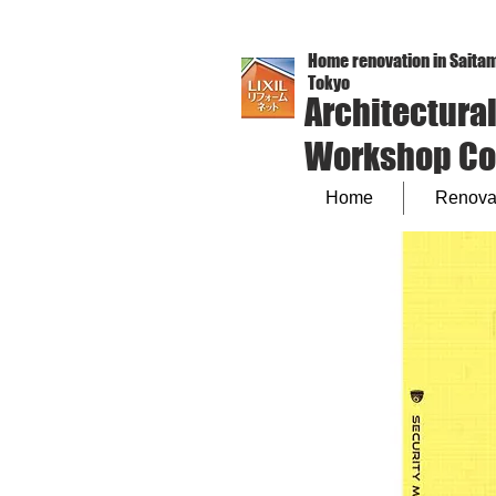
Home renovation in Saitam
Tokyo
Architectura
Workshop Co.,
Home
Renovat