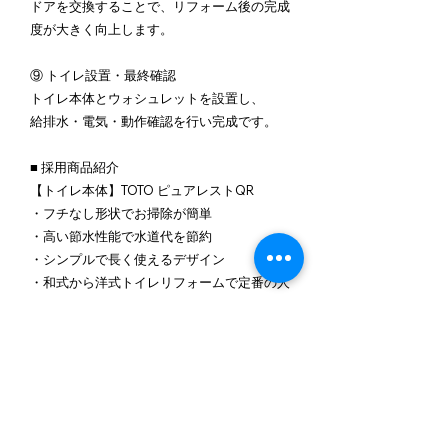
ドアを交換することで、リフォーム後の完成
度が大きく向上します。
⑨ トイレ設置・最終確認
トイレ本体とウォシュレットを設置し、
給排水・電気・動作確認を行い完成です。
■ 採用商品紹介
【トイレ本体】TOTO ピュアレストQR
・フチなし形状でお掃除が簡単
・高い節水性能で水道代を節約
・シンプルで長く使えるデザイン
・和式から洋式トイレリフォームで定番の人
気商品
【温水洗浄便座】パナソニック ビューテ
ィ・トワレ
・操作が分かりやすく使いやすい
・ステンレスノズルで清潔
・基本機能が充実した高コスパモデル