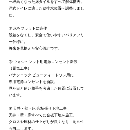
一段高くなった床タイルをすべて解体撤去。
洋式トイレに適した給排水位置へ調整しまし
た。
② 床をフラットに造作
段差をなくし、安全で使いやすいバリアフリ
ー仕様に。
将来を見据えた安心設計です。
③ ウォシュレット用電源コンセント新設
（電気工事）
パナソニック ビューティ・トワレ用に
専用電源コンセントを新設。
見た目と使い勝手を考慮した位置に設置して
います。
④ 天井・壁・床 合板張り下地工事
天井・壁・床すべてに合板下地を施工。
クロスや床材の仕上がりが良くなり、耐久性
も向上します。