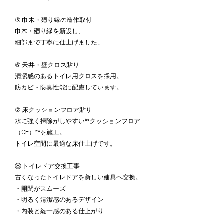
⑤ 巾木・廻り縁の造作取付
巾木・廻り縁を新設し、
細部まで丁寧に仕上げました。
⑥ 天井・壁クロス貼り
清潔感のあるトイレ用クロスを採用。
防カビ・防臭性能に配慮しています。
⑦ 床クッションフロア貼り
水に強く掃除がしやすい**クッションフロア
（CF）**を施工。
トイレ空間に最適な床仕上げです。
⑧ トイレドア交換工事
古くなったトイレドアを新しい建具へ交換。
・開閉がスムーズ
・明るく清潔感のあるデザイン
・内装と統一感のある仕上がり