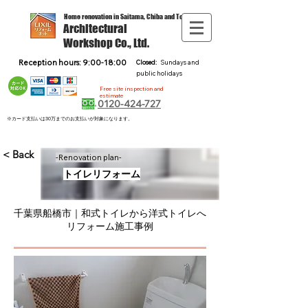
Home renovation in Saitama, Chiba and Tokyo
Architectural
Workshop Co., Ltd.
Reception hours: 9:00-18:00
Closed:
Sundays and
public holidays
Free site inspection and
estimate
0120-424-727
※カード支払いは30万までのお支払いが対象になります。
< Back
-Renovation plan-
トイレリフォーム
千葉県船橋市｜和式トイレから洋式トイレへ
リフォーム施工事例