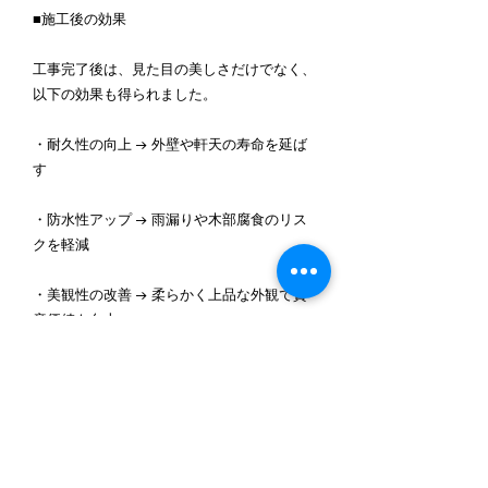
■施工後の効果
工事完了後は、見た目の美しさだけでなく、
以下の効果も得られました。
・耐久性の向上 → 外壁や軒天の寿命を延ば
す
・防水性アップ → 雨漏りや木部腐食のリス
クを軽減
・美観性の改善 → 柔らかく上品な外観で資
産価値も向上
お客様からは「家の印象がガラッと変わり、
とても満足です」と嬉しいお言葉をいただき
ました。
■外壁塗装＋軒天修繕の重要性