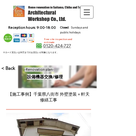
Home renovation in Saitama, Chiba and Tokyo
Architectural
Workshop Co., Ltd.
Reception hours: 9:00-18:00
Closed:
Sundays and
public holidays
Free site inspection and
estimate
0120-424-727
※カード支払いは30万までのお支払いが対象になります。
< Back
-Renovation plan-
設備機器交換/修理
【施工事例】千葉県八街市 外壁塗装＋軒天
修繕工事