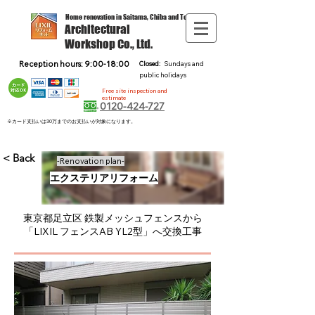
Home renovation in Saitama, Chiba and Tokyo
Architectural
Workshop Co., Ltd.
Reception hours: 9:00-18:00
Closed:
Sundays and
public holidays
Free site inspection and
estimate
0120-424-727
※カード支払いは30万までのお支払いが対象になります。
< Back
-Renovation plan-
エクステリアリフォーム
東京都足立区 鉄製メッシュフェンスから
「LIXIL フェンスAB YL2型」へ交換工事