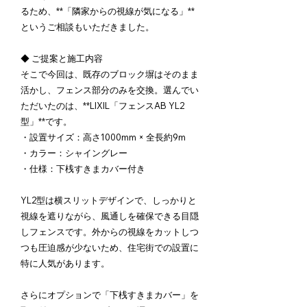
るため、**「隣家からの視線が気になる」**
というご相談もいただきました。
◆ ご提案と施工内容
そこで今回は、既存のブロック塀はそのまま
活かし、フェンス部分のみを交換。選んでい
ただいたのは、**LIXIL「フェンスAB YL2
型」**です。
・設置サイズ：高さ1000mm × 全長約9m
・カラー：シャイングレー
・仕様：下桟すきまカバー付き
YL2型は横スリットデザインで、しっかりと
視線を遮りながら、風通しを確保できる目隠
しフェンスです。外からの視線をカットしつ
つも圧迫感が少ないため、住宅街での設置に
特に人気があります。
さらにオプションで「下桟すきまカバー」を