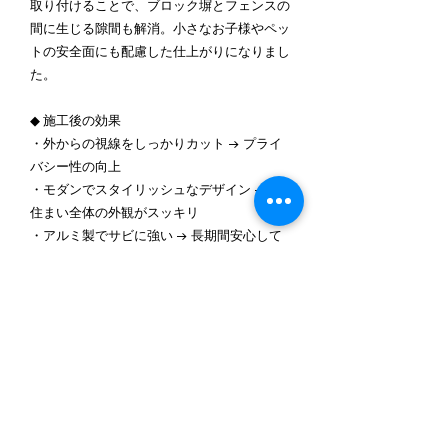
取り付けることで、ブロック塀とフェンスの
間に生じる隙間も解消。小さなお子様やペッ
トの安全面にも配慮した仕上がりになりまし
た。
◆ 施工後の効果
・外からの視線をしっかりカット → プライ
バシー性の向上
・モダンでスタイリッシュなデザイン → お
住まい全体の外観がスッキリ
・アルミ製でサビに強い → 長期間安心して
使用可能
お客様からは「外からの視線が気にならなく
なり安心して過ごせるようになった」「見た
目も美しくなり家の印象が変わった」と喜び
のお声をいただきました。
東京都足立区で目隠しフェンス工事をご検討
中の方へ