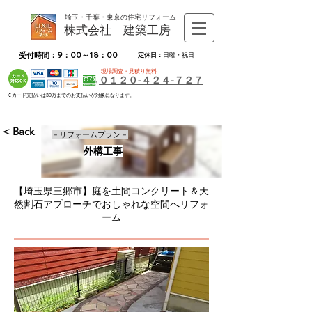
埼玉・千葉・東京の住宅リフォーム
株式会社 建築工房
受付時間：9：00～18：00
定休日：
日曜・祝日
現場調査・見積り無料
０１２０-４２４-７２７
※カード支払いは30万までのお支払いが対象になります。
< Back
－リフォームプラン－
外構工事
【埼玉県三郷市】庭を土間コンクリート＆天
然割石アプローチでおしゃれな空間へリフォ
ーム