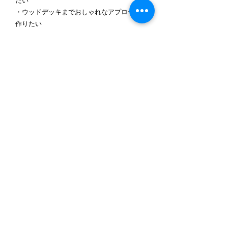
たい
・ウッドデッキまでおしゃれなアプローチを
作りたい
・天然石を使った高級感のある外構にしたい
・外構全体のデザイン性をアップしたい
担当者より
外構工事は、毎日使うお庭の使い勝手を大き
く左右します。
今回のように土間コンクリートと天然割石を
組み合わせることで、メンテナンス性・耐久
性・デザイン性をすべて兼ね備えた外構に仕
上げることができます。
曲線を取り入れたアプローチは住宅全体を柔
らかな印象にし、お住まいの魅力をより引き
立てます。
当社では、お客様のライフスタイルや敷地条