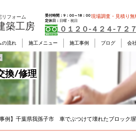
受付時間：9：00～18：00
現場調査・見積り無
宅リフォーム
定休日：
日曜・祝日
建築工房
０１２０-４２４-７２
ムの流れ
施工メニュー
施工事例
ブログ
会
－
交換/修理
事例】千葉県我孫子市 車でぶつけて壊れたブロック塀