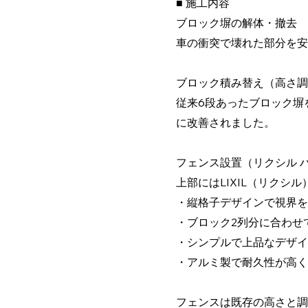
■ 施工内容
ブロック塀の解体・撤去
車の衝突で壊れた部分を安
ブロック積み替え（高さ調
従来6段あったブロック塀
に改善されました。
フェンス設置（リクシル ハ
上部にはLIXIL（リクシ
・縦格子デザインで視界を
・ブロック2列分に合わせ
・シンプルで上品なデザイ
・アルミ製で耐久性が高く
フェンスは既存の高さと調