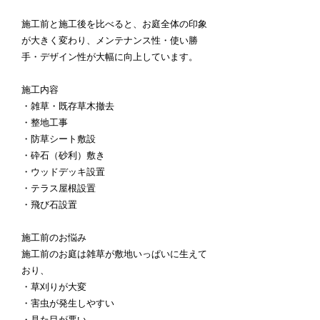
施工前と施工後を比べると、お庭全体の印象
が大きく変わり、メンテナンス性・使い勝
手・デザイン性が大幅に向上しています。
施工内容
・雑草・既存草木撤去
・整地工事
・防草シート敷設
・砕石（砂利）敷き
・ウッドデッキ設置
・テラス屋根設置
・飛び石設置
施工前のお悩み
施工前のお庭は雑草が敷地いっぱいに生えて
おり、
・草刈りが大変
・害虫が発生しやすい
・見た目が悪い