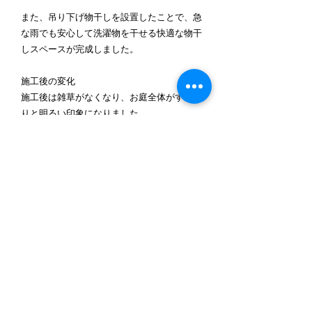
また、吊り下げ物干しを設置したことで、急
な雨でも安心して洗濯物を干せる快適な物干
しスペースが完成しました。
施工後の変化
施工後は雑草がなくなり、お庭全体がすっき
りと明るい印象になりました。
ウッドデッキとテラスを組み合わせたこと
で、リビングから自然につながるアウトドア
リビングが完成し、お庭で過ごす時間がより
快適になりました。
さらに飛び石を設置したことで、点検やメン
テナンス時の歩行もしやすく、デザイン性も
高まっています。
毎年悩まされていた草刈り作業も大幅に軽減
され、お手入れのしやすいお庭へと生まれ変