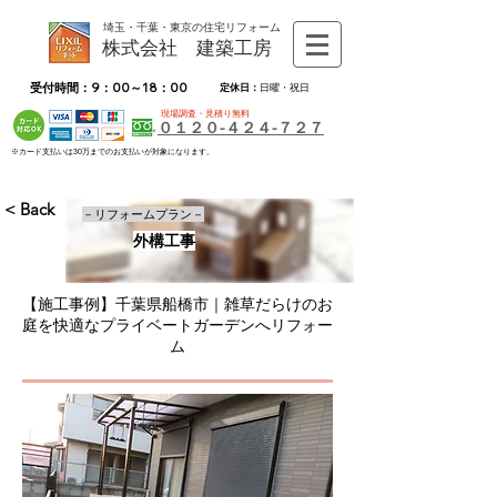
埼玉・千葉・東京の住宅リフォーム
株式会社 建築工房
受付時間：9：00～18：00
定休日：
日曜・祝日
現場調査・見積り無料
０１２０-４２４-７２７
※カード支払いは30万までのお支払いが対象になります。
< Back
－リフォームプラン－
外構工事
【施工事例】千葉県船橋市｜雑草だらけのお
庭を快適なプライベートガーデンへリフォー
ム