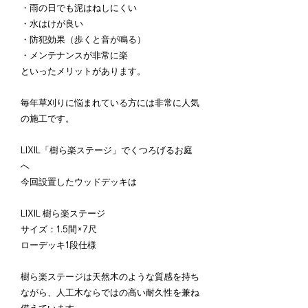
・雨の日でも泥はねしにくい
・水はけが良い
・防犯効果（歩くと音が鳴る）
・メンテナンスが非常に楽
といったメリットがあります。
毎年草刈りに悩まれている方には非常に人気
の施工です。
LIXIL「樹ら楽ステージ」でくつろげるお庭
へ
今回設置したウッドデッキは
LIXIL 樹ら楽ステージ
サイズ：1.5間×7尺
ローデッキ1段仕様
樹ら楽ステージは天然木のような質感を持ち
ながら、人工木ならではの高い耐久性を兼ね