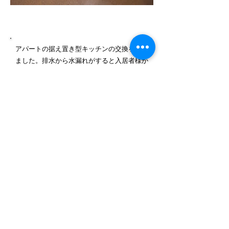
施工内容詳細
アパートの据え置き型キッチンの交換を行い
ました。排水から水漏れがすると入居者様か
ら問い合わせがあり古くなったので交換対応
させて頂きました。
－​使用製品－
リクシル セクショナルキッチン