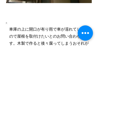
施工内容詳細
車庫の上に開口が有り雨で車が濡れてしまう
ので屋根を取付けたいとのお問い合わせで
す。木製で作ると後々腐ってしまうおそれが
有るのでアルミのテラスを切り詰めて取り付
けることをご提案させて頂きました。
－​使用製品－
三協立山アルミ テラス テラーネ