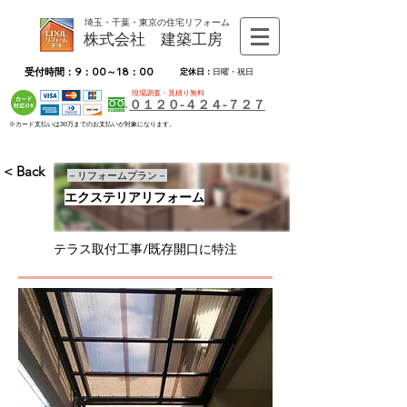
埼玉・千葉・東京の住宅リフォーム
株式会社 建築工房
受付時間：9：00～18：00
定休日：
日曜・祝日
現場調査・見積り無料
０１２０-４２４-７２７
※カード支払いは30万までのお支払いが対象になります。
< Back
－リフォームプラン－
エクステリアリフォーム
テラス取付工事/既存開口に特注