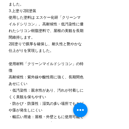
ました。
3.上塗り2回塗装
使用した塗料は エスケー化研「クリーンマ
イルドシリコン」。高耐候性・低汚染性に優
れたシリコン樹脂塗料で、屋根の美観を長期
間維持します。
2回塗りで膜厚を確保し、耐久性と艶やかな
仕上がりを実現しました。
使用材料「クリーンマイルドシリコン」の特
徴
高耐候性：紫外線や酸性雨に強く、長期間色
あせにくい
・低汚染性：親水性があり、汚れが付着しに
くく美観を保ちやすい
・防かび・防藻性：湿気の多い場所でもカビ
や藻が発生しにくい
・幅広い用途：屋根・外壁ともに使用可能で
コストパフォーマンスが高い