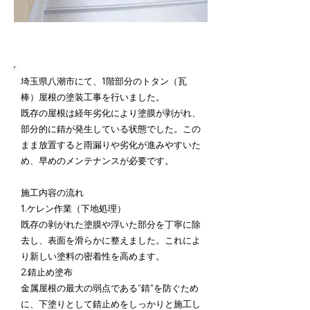
施工内容詳細
埼玉県八潮市にて、1階部分のトタン（瓦
棒）屋根の塗装工事を行いました。
既存の屋根は経年劣化により塗膜が剥がれ、
部分的に錆が発生している状態でした。この
まま放置すると雨漏りや劣化が進みやすいた
め、早めのメンテナンスが必要です。
施工内容の流れ
1.ケレン作業（下地処理）
既存の剥がれた塗膜や浮いた部分を丁寧に除
去し、表面を滑らかに整えました。これによ
り新しい塗料の密着性を高めます。
2.錆止め塗布
金属屋根の最大の弱点である“錆”を防ぐため
に、下塗りとして錆止めをしっかりと施工し