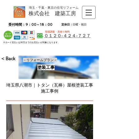
埼玉・千葉・東京の住宅リフォーム
株式会社 建築工房
受付時間：9：00～18：00
定休日：
日曜・祝日
現場調査・見積り無料
０１２０-４２４-７２７
※カード支払いは30万までのお支払いが対象になります。
< Back
－リフォームプラン－
塗装工事
埼玉県八潮市｜トタン（瓦棒）屋根塗装工事
施工事例