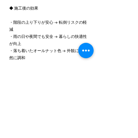
◆ 施工後の効果
・階段の上り下りが安心 → 転倒リスクの軽
減
・雨の日や夜間でも安全 → 暮らしの快適性
が向上
・落ち着いたオールナット色 → 外観にも自
然に調和
お客様からは「これで安心して外出できるよ
うになった」「デザインも自然で違和感がな
く、設置して良かった」と喜びのお声をいた
だきました。
千葉県四街道市で外階段の手すり設置をお考
えの方へ
手すりは単なる設備ではなく、これからの暮
らしを支える大切な安心のひとつです。特に
高齢の方や小さなお子様がいるご家庭では、