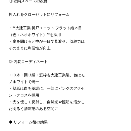
◎ 収納スペースの改修
押入れをクローゼットにリフォーム
・**大建工業 折戸ユニット フラット縦木目
（色：ネオホワイト）**を採用
・扉を開けると中が一目で見渡せ、収納力は
そのままに利便性が向上
◎ 内装コーディネート
・巾木・回り縁・窓枠も大建工業製、色はモ
ノホワイトで統一
・壁紙は白を基調に、一部にピンクのアクセ
ントクロスを採用
・光を優しく反射し、自然光や照明を活かし
た明るく清潔感のある空間に
◆ リフォーム後の効果