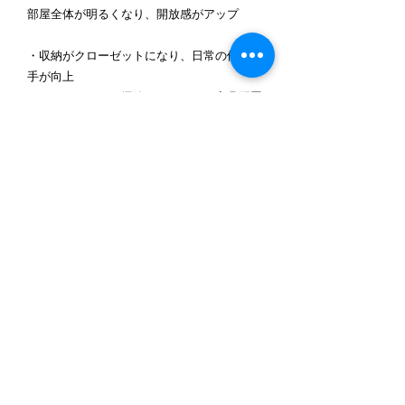
部屋全体が明るくなり、開放感がアップ
・収納がクローゼットになり、日常の使い勝
手が向上
・フローリングで掃除がしやすく、家具配置
の自由度も拡大
・白を基調としたインテリアで、清潔感と居
心地の良さを両立
◆ お客様の声
リフォーム後には、
「同じ部屋とは思えないほど明るくなり、家
にいる時間が楽しみになりました」
と大変嬉しいお声をいただきました。
千葉県松戸市で和室リフォームをご検討中の
方へ