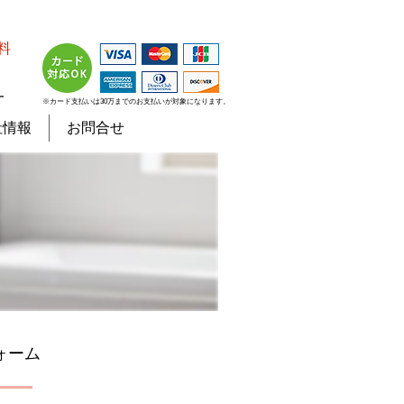
料
７
※カード支払いは30万までのお支払いが対象になります。
社情報
お問合せ
ォーム