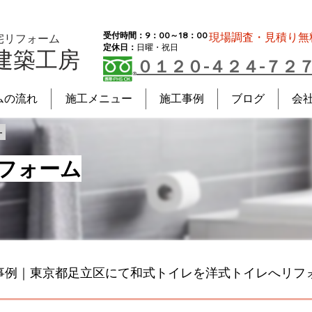
受付時間：9：00～18：00
現場調査・見積り無
宅リフォーム
定休日：
日曜・祝日
建築工房
０１２０-４２４-７２
ムの流れ
施工メニュー
施工事例
ブログ
会
－
フォーム
事例｜東京都足立区にて和式トイレを洋式トイレへリフ