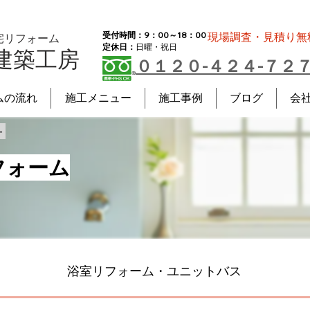
受付時間：9：00～18：00
現場調査・見積り無
宅リフォーム
定休日：
日曜・祝日
建築工房
０１２０-４２４-７２
ムの流れ
施工メニュー
施工事例
ブログ
会
－
フォーム
浴室リフォーム・ユニットバス