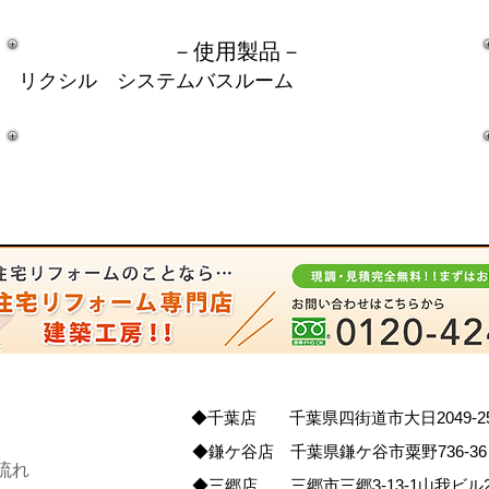
－​使用製品－
リクシル システムバスルーム
◆千葉店 千葉県四街道市大日2049-2
◆鎌ケ谷店 千葉県鎌ケ谷市粟野736-36
流れ
◆三郷店 三郷市三郷3-13-1山我ビル2