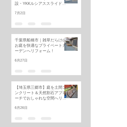
設・YKKルシアススライド門
扉・三協アルミ レジリアフェ
7月2日
ンス設置工事
千葉県船橋市｜雑草だらけの
お庭を快適なプライベートガ
ーデンへリフォーム！
6月27日
【埼玉県三郷市】庭を土間コ
ンクリート＆天然割石アプロ
ーチでおしゃれな空間へリフ
ォーム
6月26日