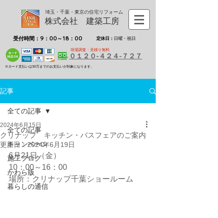
埼玉・千葉・東京の住宅リフォーム
株式会社 建築工房
受付時間：9：00～18：00
定休日：
日曜・祝日
現場調査・見積り無料
０１２０-４２４-７２７
※カード支払いは30万までのお支払いが対象になります。
記事
全ての記事
2024年6月15日
全ての記事
クリナップ キッチン・バスフェアのご案内
キャンペーン
更新日：
2024年6月19日
6月21日（金）
施工ブログ
10：00～16：00
かわら版
場所：クリナップ千葉ショールーム
暮らしの通信