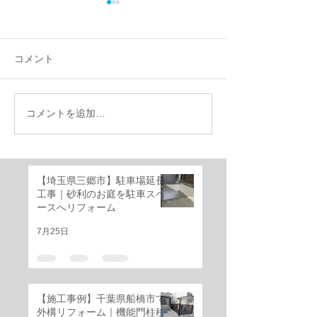
コメント
コメントを追加…
LIXIL リフォーム 応援フ
今年も国による
ェア開催のご案内
補助金事業が行
す。
【埼玉県三郷市】駐車場延長
工事｜砂利のお庭を駐車スペ
ースへリフォーム
7月25日
【施工事例】千葉県船橋市で
外構リフォーム｜機能門柱移