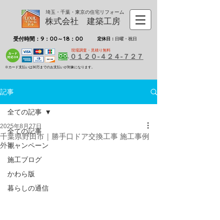
埼玉・千葉・東京の住宅リフォーム
株式会社 建築工房
受付時間：9：00～18：00
定休日：
日曜・祝日
現場調査・見積り無料
０１２０-４２４-７２７
※カード支払いは30万までのお支払いが対象になります。
記事
全ての記事
2025年8月27日
全ての記事
千葉県野田市｜勝手口ドア交換工事 施工事例
外観
キャンペーン
施工ブログ
かわら版
暮らしの通信