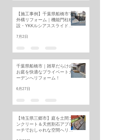
【施工事例】千葉県船橋市で
外構リフォーム｜機能門柱移
設・YKKルシアススライド門
扉・三協アルミ レジリアフェ
7月2日
ンス設置工事
千葉県船橋市｜雑草だらけの
お庭を快適なプライベートガ
ーデンへリフォーム！
6月27日
【埼玉県三郷市】庭を土間コ
ンクリート＆天然割石アプロ
ーチでおしゃれな空間へリフ
ォーム