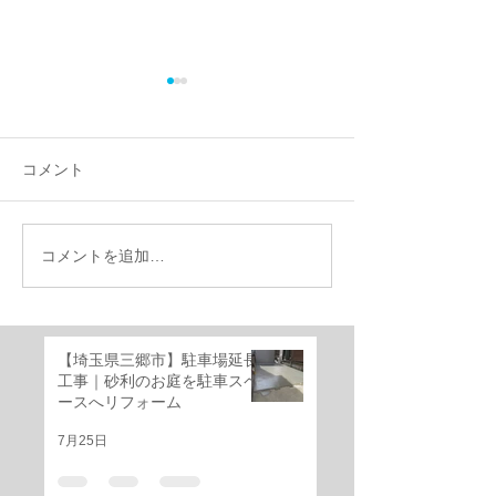
コメント
コメントを追加…
【施工事例】千葉県船橋
千葉県船橋市｜
市で外構リフォーム｜機
けのお庭を快適
能門柱移設・YKKルシア
ベートガーデン
ススライド門扉・三協ア
ーム！
【埼玉県三郷市】駐車場延長
ルミ レジリアフェンス設
工事｜砂利のお庭を駐車スペ
置工事
ースへリフォーム
7月25日