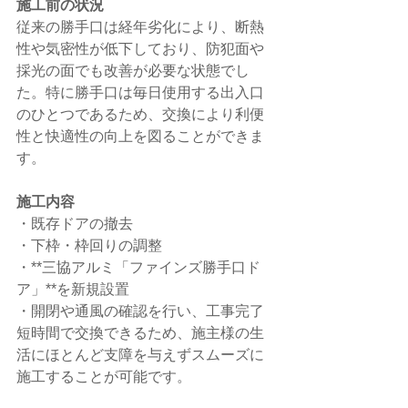
施工前の状況
従来の勝手口は経年劣化により、断熱
性や気密性が低下しており、防犯面や
採光の面でも改善が必要な状態でし
た。特に勝手口は毎日使用する出入口
のひとつであるため、交換により利便
性と快適性の向上を図ることができま
す。
施工内容
・既存ドアの撤去
・下枠・枠回りの調整
・**三協アルミ「ファインズ勝手口ド
ア」**を新規設置
・開閉や通風の確認を行い、工事完了
短時間で交換できるため、施主様の生
活にほとんど支障を与えずスムーズに
施工することが可能です。