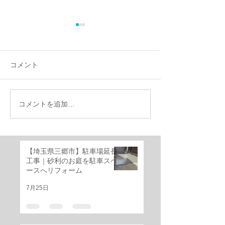
コメント
コメントを追加…
【施工事例】千葉県船橋
千葉県船橋市｜
市で外構リフォーム｜機
けのお庭を快適
能門柱移設・YKKルシア
ベートガーデン
ススライド門扉・三協ア
ーム！
【埼玉県三郷市】駐車場延長
ルミ レジリアフェンス設
工事｜砂利のお庭を駐車スペ
置工事
ースへリフォーム
7月25日