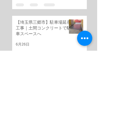
【埼玉県三郷市】駐車場延長
工事｜土間コンクリートで駐
車スペースへ
6月26日
【埼玉県三郷市】芝生スペー
スを天然割石仕上げの高級感
ある外構へ
6月25日
【埼玉県三郷市】階段リフォ
ーム工事｜芝生スペースを天
然割石仕上げの美しい玄関階