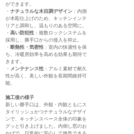
ができます。
・
ナチュラルな木目調デザイン
：内側
が木彫仕上げのため、キッチンインテ
リアと調和し、温もりのある空間に。
・
高い防犯性
：複数ロックシステムを
採用し、勝手口からの侵入を抑止。
・
断熱性・気密性
：室内の快適性を保
ち、冷暖房効率を高める効果も期待で
きます。
・
メンテナンス性
：アルミ素材で耐久
性が高く、美しい外観を長期間維持可
能。
施工後の様子
新しい勝手口は、外観・内観ともにス
タイリッシュかつナチュラルなデザイ
ンで、キッチンスペース全体の印象を
グッと引き上げました。内倒し窓のお
かげで、日常的に安心して換気できる