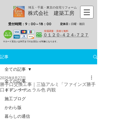
埼玉・千葉・東京の住宅リフォーム
株式会社 建築工房
受付時間：9：00～18：00
定休日：
日曜・祝日
現場調査・見積り無料
０１２０-４２４-７２７
※カード支払いは30万までのお支払いが対象になります。
記事
全ての記事
2025年8月27日
全ての記事
勝手口交換工事｜三協アルミ「ファインズ勝手
口ドア」ナチュラル色 内観
キャンペーン
施工ブログ
かわら版
暮らしの通信