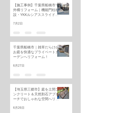
【施工事例】千葉県船橋市で
外構リフォーム｜機能門柱移
設・YKKルシアススライド門
扉・三協アルミ レジリアフェ
7月2日
ンス設置工事
千葉県船橋市｜雑草だらけの
お庭を快適なプライベートガ
ーデンへリフォーム！
6月27日
【埼玉県三郷市】庭を土間コ
ンクリート＆天然割石アプロ
ーチでおしゃれな空間へリフ
ォーム
6月26日