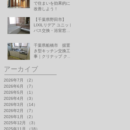
で住まいを効果的に
改善しよう！
6月10日
【千葉県野田市】
LIXILリデア ユニット
バス交換・浴室窓改
修工事
6月1日
千葉県船橋市 据置
き型キッチン交換工
事｜クリナップ クリ
ンプレティ
5月28日
アーカイブ
2026年7月
（2）
2件の記事
2026年6月
（7）
7件の記事
2026年5月
（1）
1件の記事
2026年4月
（3）
3件の記事
2026年3月
（14）
14件の記事
2026年2月
（7）
7件の記事
2026年1月
（2）
2件の記事
2025年12月
（3）
3件の記事
2025年11月
（18）
18件の記事