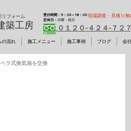
受付時間：9：00～18：00
現場調査・見積り無
宅リフォーム
定休日：
日曜・祝日
建築工房
０１２０-４２４-７２
ムの流れ
施工メニュー
施工事例
ブログ
会
ロペラ式換気扇を交換