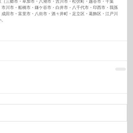
京（三郷市・草加市・八潮市・吉川市・松伏町・越谷市・千葉
・市川市・船橋市・鎌ケ谷市・白井市・八千代市・印西市・我孫
・成田市・富里市・八街市・酒々井町・足立区・葛飾区・江戸川
い。