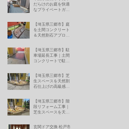
ミ レジリアフェンス
だらけのお庭を快適
設置工事
なプライベートガー
デンへリフォーム！
6月27日
【埼玉県三郷市】庭
を土間コンクリート
＆天然割石アプロー
チでおしゃれな空間
6月26日
へリフォーム
【埼玉県三郷市】駐
車場延長工事｜土間
コンクリートで駐車
スペースへ
6月26日
【埼玉県三郷市】芝
生スペースを天然割
石仕上げの高級感あ
る外構へ
6月25日
【埼玉県三郷市】階
段リフォーム工事｜
芝生スペースを天然
割石仕上げの美しい
6月13日
玄関階段へ
玄関ドア交換 松戸市