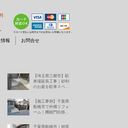
料
７
※カード支払いは30万までのお支払いが対象になります。
社情報
お問合せ
【埼玉県三郷市】駐
車場延長工事｜砂利
のお庭を駐車スペー
スへリフォーム
7月25日
【施工事例】千葉県
船橋市で外構リフォ
ーム｜機能門柱移
設・YKKルシアススラ
7月2日
イド門扉・三協アル
千葉県船橋市｜雑草