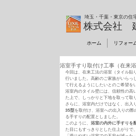
埼玉・千葉・東京の住
株式会社 
ホーム
リフォー
浴室手すり取付け工事（在来
今回は、在来工法の浴室（タイル貼
行いました。高齢のご家族がいらっ
て行えるようにしたいとのご希望を
浴室内のタイル壁には、信頼性の高
た上で、しっかりと下地を取って取
さらに、浴室内だけではなく、出入
35型
を取付け、浴室への出入りの際
る手すりの配置としました。
このように、
浴室の内外に手すりを
た目にもすっきりとした仕上がりで
「滑りやすい浴室での不安が減った