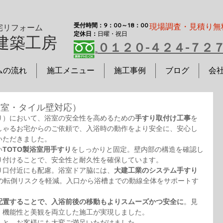
受付時間：9：00～18：00
現場調査・見積り無
宅リフォーム
定休日：
日曜・祝日
建築工房
０１２０-４２４-７２
ムの流れ
施工メニュー
施工事例
ブログ
会
浴室・タイル壁対応）
り）において、浴室の安全性を高めるための
手すり取付け工事
を
しゃるお宅からのご依頼で、入浴時の動作をより安全に、安心し
いただきました。
い
TOTO製浴室用手すり
をしっかりと固定。壁内部の構造を確認し
り付けることで、安全性と耐久性を確保しています。
り口付近にも配慮。浴室ドア脇には、
大建工業のシステム手すり
の転倒リスクを軽減。入口から浴槽までの動線全体をサポートす
配置することで、入浴前後の移動もよりスムーズかつ安全に
。見
、機能性と美観を両立した施工が実現しました。
」と、お客様にも大変ご満足いただけました。