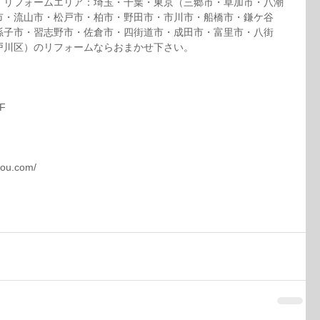
。リフォームエリア：埼玉・千葉・東京（三郷市・草加市・八潮
市・流山市・松戸市・柏市・野田市・市川市・船橋市・鎌ケ谷
孫子市・習志野市・佐倉市・四街道市・成田市・富里市・八街
戸川区）のリフォームならおまかせ下さい。
F
ou.com/