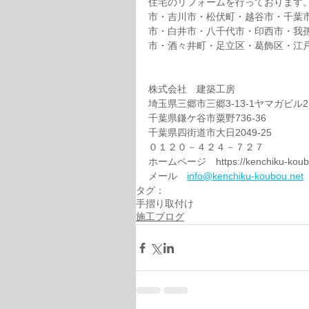
住宅のリフォームを行っております
市・吉川市・松伏町・越谷市・千葉
市・白井市・八千代市・印西市・我
市・酒々井町・足立区・葛飾区・江
株式会社　建築工房
埼玉県三郷市三郷3-13-1ヤマガビル2
千葉県鎌ケ谷市粟野736-36
千葉県四街道市大日2049-25
０１２０－４２４－７２７
ホームページ　https://kenchiku-koub
メール　
info@kenchiku-koubou.net
タグ：
手摺り取付け
施工ブログ