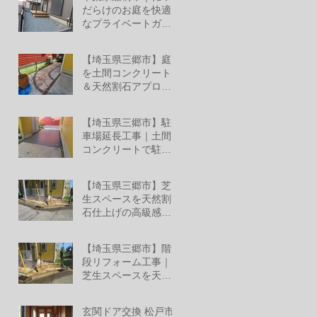
ミ レジリアフェンス
だらけのお庭を快適
設置工事
なプライベートガー
デンへリフォーム！
6月27日
【埼玉県三郷市】庭
を土間コンクリート
＆天然割石アプロー
チでおしゃれな空間
6月26日
へリフォーム
【埼玉県三郷市】駐
車場延長工事｜土間
コンクリートで駐車
スペースへ
6月26日
【埼玉県三郷市】芝
生スペースを天然割
石仕上げの高級感あ
る外構へ
6月25日
【埼玉県三郷市】階
段リフォーム工事｜
芝生スペースを天然
割石仕上げの美しい
6月13日
玄関階段へ
玄関ドア交換 松戸市