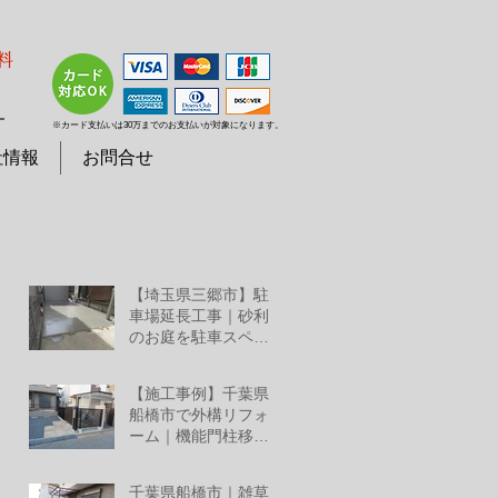
料
７
※カード支払いは30万までのお支払いが対象になります。
社情報
お問合せ
【埼玉県三郷市】駐
車場延長工事｜砂利
のお庭を駐車スペー
スへリフォーム
7月25日
【施工事例】千葉県
船橋市で外構リフォ
ーム｜機能門柱移
設・YKKルシアススラ
7月2日
イド門扉・三協アル
千葉県船橋市｜雑草