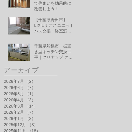
で住まいを効果的に
改善しよう！
6月10日
【千葉県野田市】
LIXILリデア ユニット
バス交換・浴室窓改
修工事
6月1日
千葉県船橋市 据置
き型キッチン交換工
事｜クリナップ クリ
ンプレティ
5月28日
アーカイブ
2026年7月
（2）
2件の記事
2026年6月
（7）
7件の記事
2026年5月
（1）
1件の記事
2026年4月
（3）
3件の記事
2026年3月
（14）
14件の記事
2026年2月
（7）
7件の記事
2026年1月
（2）
2件の記事
2025年12月
（3）
3件の記事
2025年11月
（18）
18件の記事