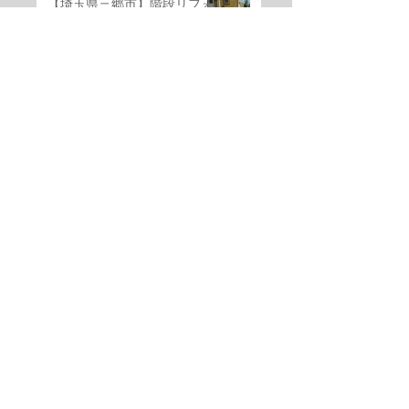
【埼玉県三郷市】階段リフォ
ーム工事｜芝生スペースを天
然割石仕上げの美しい玄関階
段へ
6月13日
玄関ドア交換 松戸市で住まい
を効果的に改善しよう！
6月10日
【千葉県野田市】LIXILリデア
ユニットバス交換・浴室窓改
修工事
6月1日