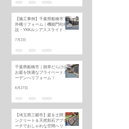
【施工事例】千葉県船橋市で
外構リフォーム｜機能門柱移
設・YKKルシアススライド門
扉・三協アルミ レジリアフェ
7月2日
ンス設置工事
千葉県船橋市｜雑草だらけの
お庭を快適なプライベートガ
ーデンへリフォーム！
6月27日
【埼玉県三郷市】庭を土間コ
ンクリート＆天然割石アプロ
ーチでおしゃれな空間へリフ