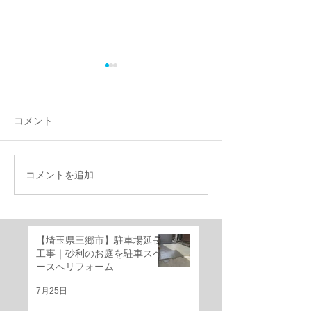
コメント
コメントを追加…
【施工事例】千葉県船橋
千葉県船橋市｜
市で外構リフォーム｜機
けのお庭を快適
能門柱移設・YKKルシア
ベートガーデン
ススライド門扉・三協ア
ーム！
【埼玉県三郷市】駐車場延長
ルミ レジリアフェンス設
工事｜砂利のお庭を駐車スペ
置工事
ースへリフォーム
7月25日