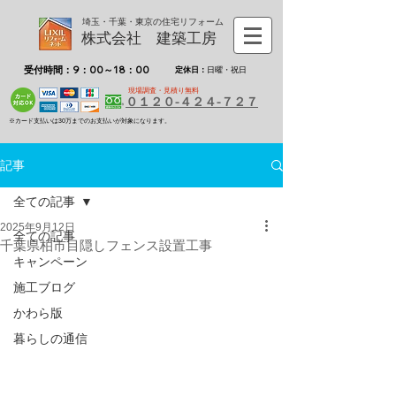
埼玉・千葉・東京の住宅リフォーム
株式会社 建築工房
受付時間：9：00～18：00
定休日：
日曜・祝日
現場調査・見積り無料
０１２０-４２４-７２７
※カード支払いは30万までのお支払いが対象になります。
記事
全ての記事
2025年9月12日
全ての記事
千葉県柏市目隠しフェンス設置工事
キャンペーン
施工ブログ
かわら版
暮らしの通信