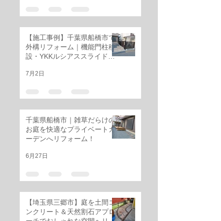
【施工事例】千葉県船橋市で
外構リフォーム｜機能門柱移
設・YKKルシアススライド門
扉・三協アルミ レジリアフェ
7月2日
ンス設置工事
千葉県船橋市｜雑草だらけの
お庭を快適なプライベートガ
ーデンへリフォーム！
6月27日
【埼玉県三郷市】庭を土間コ
ンクリート＆天然割石アプロ