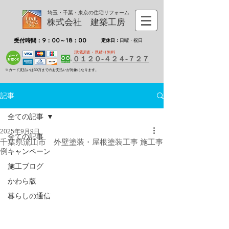
埼玉・千葉・東京の住宅リフォーム
株式会社 建築工房
受付時間：9：00～18：00
定休日：
日曜・祝日
現場調査・見積り無料
０１２０-４２４-７２７
※カード支払いは30万までのお支払いが対象になります。
記事
全ての記事
2025年9月9日
全ての記事
千葉県流山市 外壁塗装・屋根塗装工事 施工事
例
キャンペーン
施工ブログ
かわら版
暮らしの通信