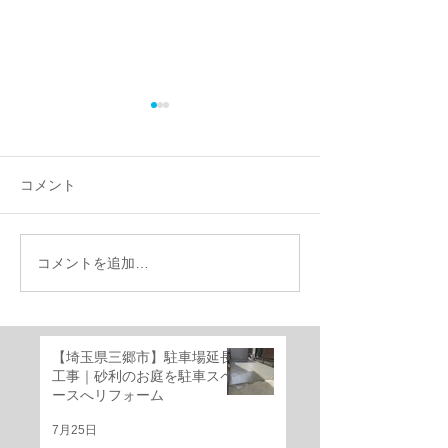
コメント
コメントを追加…
【施工事例】千葉県船橋
千葉県船橋市｜
市で外構リフォーム｜機
けのお庭を快適
能門柱移設・YKKルシア
ベートガーデン
ススライド門扉・三協ア
ーム！
【埼玉県三郷市】駐車場延長
ルミ レジリアフェンス設
工事｜砂利のお庭を駐車スペ
置工事
ースへリフォーム
7月25日