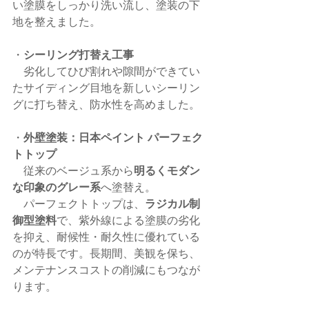
い塗膜をしっかり洗い流し、塗装の下
地を整えました。
・
シーリング打替え工事
　劣化してひび割れや隙間ができてい
たサイディング目地を新しいシーリン
グに打ち替え、防水性を高めました。
・
外壁塗装：日本ペイント パーフェク
トトップ
　従来のベージュ系から
明るくモダン
な印象のグレー系
へ塗替え。
　パーフェクトトップは、
ラジカル制
御型塗料
で、紫外線による塗膜の劣化
を抑え、耐候性・耐久性に優れている
のが特長です。長期間、美観を保ち、
メンテナンスコストの削減にもつなが
ります。