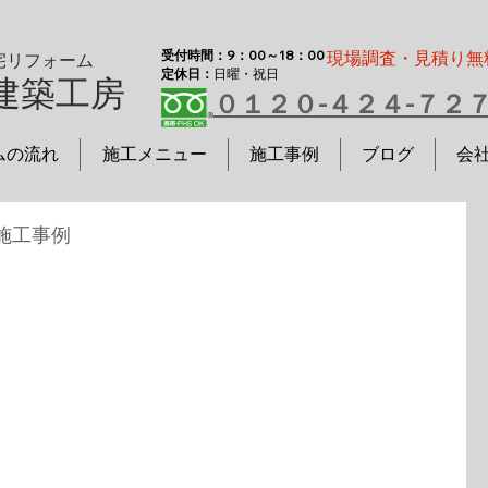
受付時間：9：00～18：00
現場調査・見積り無
宅リフォーム
定休日：
日曜・祝日
建築工房
０１２０-４２４-７２
ムの流れ
施工メニュー
施工事例
ブログ
会
施工事例