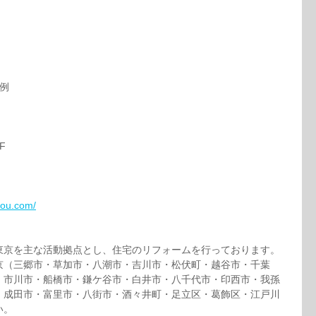
事例
！
F
bou.com/
東京を主な活動拠点とし、住宅のリフォームを行っております。
京（三郷市・草加市・八潮市・吉川市・松伏町・越谷市・千葉
・市川市・船橋市・鎌ケ谷市・白井市・八千代市・印西市・我孫
・成田市・富里市・八街市・酒々井町・足立区・葛飾区・江戸川
い。