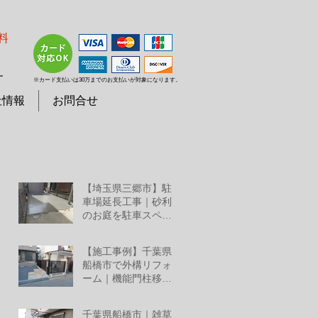
料
７
※カード支払いは30万までのお支払いが対象になります。
社情報
お問合せ
【埼玉県三郷市】駐
車場延長工事｜砂利
のお庭を駐車スペー
スへリフォーム
7月25日
【施工事例】千葉県
船橋市で外構リフォ
ーム｜機能門柱移
設・YKKルシアススラ
7月2日
イド門扉・三協アル
千葉県船橋市｜雑草