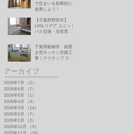
で住まいを効果的に
改善しよう！
6月10日
【千葉県野田市】
LIXILリデア ユニット
バス交換・浴室窓改
修工事
6月1日
千葉県船橋市 据置
き型キッチン交換工
事｜クリナップ クリ
ンプレティ
5月28日
アーカイブ
2026年7月
（2）
2件の記事
2026年6月
（7）
7件の記事
2026年5月
（1）
1件の記事
2026年4月
（3）
3件の記事
2026年3月
（14）
14件の記事
2026年2月
（7）
7件の記事
2026年1月
（2）
2件の記事
2025年12月
（3）
3件の記事
2025年11月
（18）
18件の記事