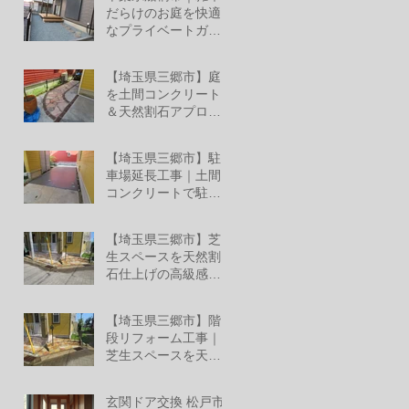
ミ レジリアフェンス
だらけのお庭を快適
設置工事
なプライベートガー
デンへリフォーム！
6月27日
【埼玉県三郷市】庭
を土間コンクリート
＆天然割石アプロー
チでおしゃれな空間
6月26日
へリフォーム
【埼玉県三郷市】駐
車場延長工事｜土間
コンクリートで駐車
スペースへ
6月26日
【埼玉県三郷市】芝
生スペースを天然割
石仕上げの高級感あ
る外構へ
6月25日
【埼玉県三郷市】階
段リフォーム工事｜
芝生スペースを天然
割石仕上げの美しい
6月13日
玄関階段へ
玄関ドア交換 松戸市