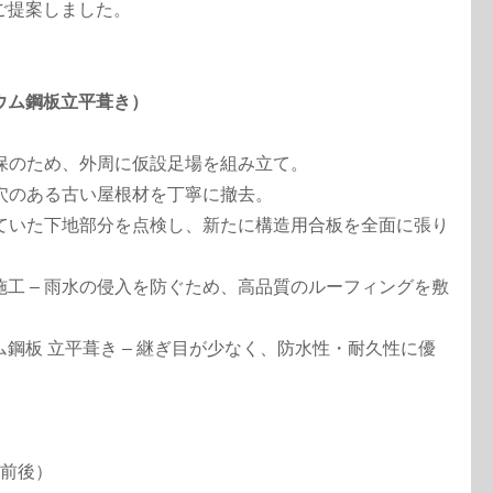
ご提案しました。
ウム鋼板立平葺き）
確保のため、外周に仮設足場を組み立て。
や穴のある古い屋根材を丁寧に撤去。
していた下地部分を点検し、新たに構造用合板を全面に張り
工 – 雨水の侵入を防ぐため、高品質のルーフィングを敷
鋼板 立平葺き – 継ぎ目が少なく、防水性・耐久性に優
り前後）