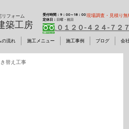
受付時間：9：00～18：00
現場調査・見積り無
宅リフォーム
定休日：
日曜・祝日
建築工房
０１２０-４２４-７２
ムの流れ
施工メニュー
施工事例
ブログ
会
葺き替え工事