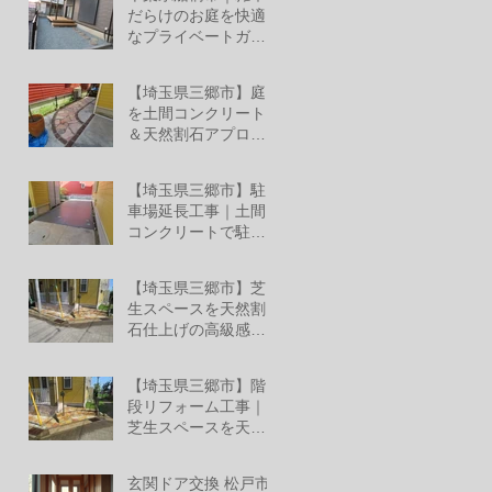
ミ レジリアフェンス
だらけのお庭を快適
設置工事
なプライベートガー
デンへリフォーム！
6月27日
【埼玉県三郷市】庭
を土間コンクリート
＆天然割石アプロー
チでおしゃれな空間
6月26日
へリフォーム
【埼玉県三郷市】駐
車場延長工事｜土間
コンクリートで駐車
スペースへ
6月26日
【埼玉県三郷市】芝
生スペースを天然割
石仕上げの高級感あ
る外構へ
6月25日
【埼玉県三郷市】階
段リフォーム工事｜
芝生スペースを天然
割石仕上げの美しい
6月13日
玄関階段へ
玄関ドア交換 松戸市