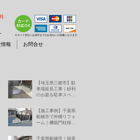
料
７
※カード支払いは30万までのお支払いが対象になります。
社情報
お問合せ
【埼玉県三郷市】駐
車場延長工事｜砂利
のお庭を駐車スペー
スへリフォーム
7月25日
【施工事例】千葉県
船橋市で外構リフォ
ーム｜機能門柱移
設・YKKルシアススラ
7月2日
イド門扉・三協アル
千葉県船橋市｜雑草