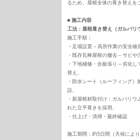
るため、屋根全体の葺き替えを
■ 施工内容
工法：屋根葺き替え（ガルバリ
施工手順：
・足場設置 – 高所作業の安全
・既存瓦棒屋根の撤去 – サビ
・下地補修・合板張り – 劣化
替え。
・防水シート（ルーフィング）施
設。
・新屋根材取付け：ガルバリウム
れた立平葺きを採用。
・仕上げ・清掃・最終確認
施工期間：約5日間（天候によ