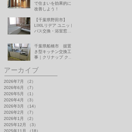
で住まいを効果的に
改善しよう！
6月10日
【千葉県野田市】
LIXILリデア ユニット
バス交換・浴室窓改
修工事
6月1日
千葉県船橋市 据置
き型キッチン交換工
事｜クリナップ クリ
ンプレティ
5月28日
アーカイブ
2026年7月
（2）
2件の記事
2026年6月
（7）
7件の記事
2026年5月
（1）
1件の記事
2026年4月
（3）
3件の記事
2026年3月
（14）
14件の記事
2026年2月
（7）
7件の記事
2026年1月
（2）
2件の記事
2025年12月
（3）
3件の記事
2025年11月
（18）
18件の記事