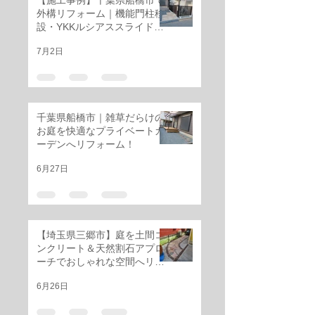
【施工事例】千葉県船橋市で
外構リフォーム｜機能門柱移
設・YKKルシアススライド門
扉・三協アルミ レジリアフェ
7月2日
ンス設置工事
千葉県船橋市｜雑草だらけの
お庭を快適なプライベートガ
ーデンへリフォーム！
6月27日
【埼玉県三郷市】庭を土間コ
ンクリート＆天然割石アプロ
ーチでおしゃれな空間へリフ
ォーム
6月26日