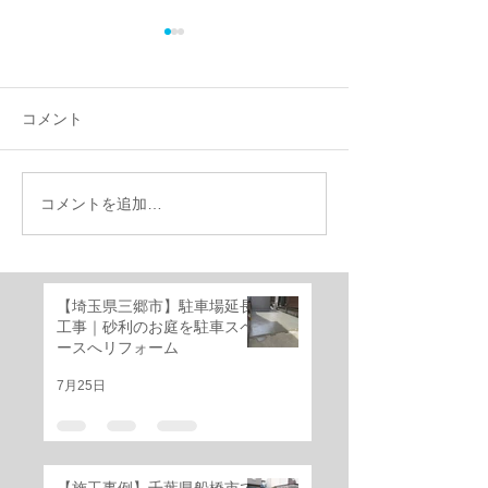
コメント
コメントを追加…
【施工事例】千葉県船橋
千葉県船橋市｜
市で外構リフォーム｜機
けのお庭を快適
能門柱移設・YKKルシア
ベートガーデン
ススライド門扉・三協ア
ーム！
【埼玉県三郷市】駐車場延長
ルミ レジリアフェンス設
工事｜砂利のお庭を駐車スペ
置工事
ースへリフォーム
7月25日