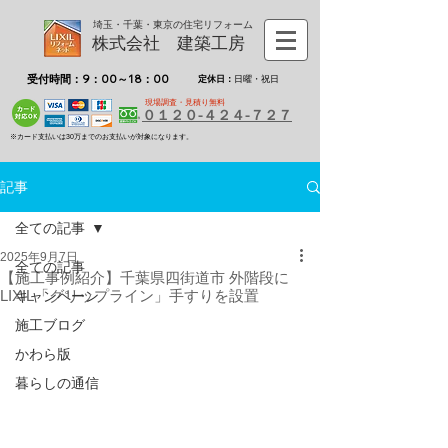
埼玉・千葉・東京の住宅リフォーム
株式会社 建築工房
受付時間：9：00～18：00
定休日：
日曜・祝日
現場調査・見積り無料
０１２０-４２４-７２７
※カード支払いは30万までのお支払いが対象になります。
記事
全ての記事
2025年9月7日
全ての記事
【施工事例紹介】千葉県四街道市 外階段に
LIXIL「グリップライン」手すりを設置
キャンペーン
施工ブログ
かわら版
暮らしの通信