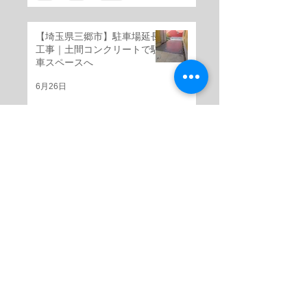
【埼玉県三郷市】駐車場延長
工事｜土間コンクリートで駐
車スペースへ
6月26日
【埼玉県三郷市】芝生スペー
スを天然割石仕上げの高級感
ある外構へ
6月25日
【埼玉県三郷市】階段リフォ
ーム工事｜芝生スペースを天
然割石仕上げの美しい玄関階
段へ