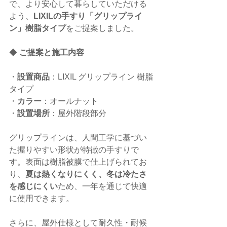
で、より安心して暮らしていただける
よう、
LIXILの手すり「グリップライ
ン」樹脂タイプ
をご提案しました。
◆ 
ご提案と施工内容
・
設置商品
：LIXIL グリップライン 樹脂
タイプ
・
カラー
：オールナット
・
設置場所
：屋外階段部分
グリップラインは、人間工学に基づい
た握りやすい形状が特徴の手すりで
す。表面は樹脂被膜で仕上げられてお
り、
夏は熱くなりにくく、冬は冷たさ
を感じにくい
ため、一年を通じて快適
に使用できます。
さらに、屋外仕様として耐久性・耐候