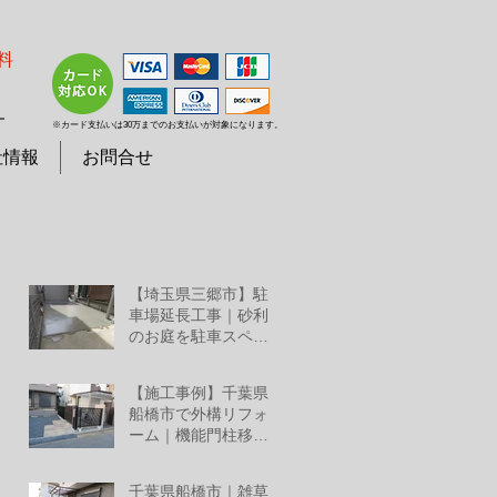
料
７
※カード支払いは30万までのお支払いが対象になります。
社情報
お問合せ
【埼玉県三郷市】駐
車場延長工事｜砂利
のお庭を駐車スペー
スへリフォーム
7月25日
【施工事例】千葉県
船橋市で外構リフォ
ーム｜機能門柱移
設・YKKルシアススラ
7月2日
イド門扉・三協アル
千葉県船橋市｜雑草