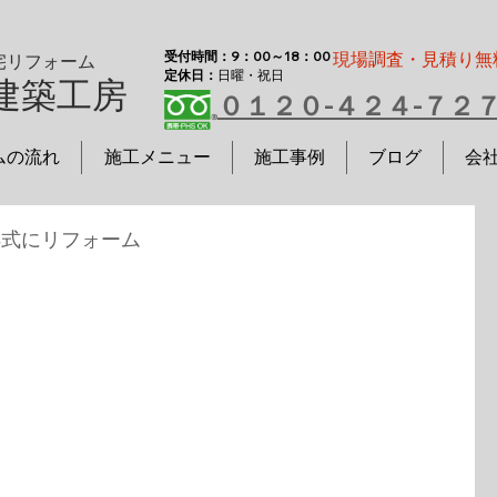
受付時間：9：00～18：00
現場調査・見積り無
宅リフォーム
定休日：
日曜・祝日
建築工房
０１２０-４２４-７２
ムの流れ
施工メニュー
施工事例
ブログ
会
洋式にリフォーム