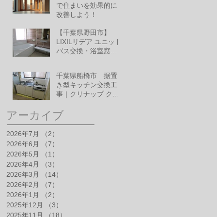
で住まいを効果的に
改善しよう！
6月10日
【千葉県野田市】
LIXILリデア ユニット
バス交換・浴室窓改
修工事
6月1日
千葉県船橋市 据置
き型キッチン交換工
事｜クリナップ クリ
ンプレティ
5月28日
アーカイブ
2026年7月
（2）
2件の記事
2026年6月
（7）
7件の記事
2026年5月
（1）
1件の記事
2026年4月
（3）
3件の記事
2026年3月
（14）
14件の記事
2026年2月
（7）
7件の記事
2026年1月
（2）
2件の記事
2025年12月
（3）
3件の記事
2025年11月
（18）
18件の記事