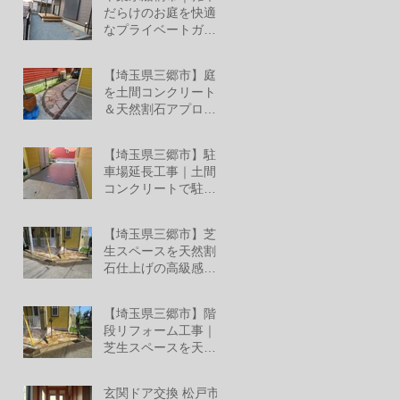
ミ レジリアフェンス
だらけのお庭を快適
設置工事
なプライベートガー
デンへリフォーム！
6月27日
【埼玉県三郷市】庭
を土間コンクリート
＆天然割石アプロー
チでおしゃれな空間
6月26日
へリフォーム
【埼玉県三郷市】駐
車場延長工事｜土間
コンクリートで駐車
スペースへ
6月26日
【埼玉県三郷市】芝
生スペースを天然割
石仕上げの高級感あ
る外構へ
6月25日
【埼玉県三郷市】階
段リフォーム工事｜
芝生スペースを天然
割石仕上げの美しい
6月13日
玄関階段へ
玄関ドア交換 松戸市