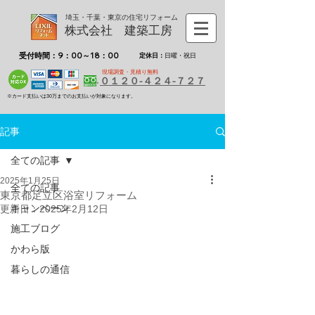
埼玉・千葉・東京の住宅リフォーム
株式会社 建築工房
受付時間：9：00～18：00
定休日：
日曜・祝日
現場調査・見積り無料
０１２０-４２４-７２７
※カード支払いは30万までのお支払いが対象になります。
記事
全ての記事
2025年1月25日
全ての記事
東京都足立区浴室リフォーム
キャンペーン
更新日：
2025年2月12日
施工ブログ
かわら版
暮らしの通信