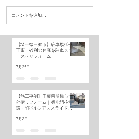
コメントを追加…
【施工事例】千葉県船橋
千葉県船橋市｜
市で外構リフォーム｜機
けのお庭を快適
能門柱移設・YKKルシア
ベートガーデン
ススライド門扉・三協ア
ーム！
【埼玉県三郷市】駐車場延長
ルミ レジリアフェンス設
工事｜砂利のお庭を駐車スペ
置工事
ースへリフォーム
7月25日
【施工事例】千葉県船橋市で
外構リフォーム｜機能門柱移
設・YKKルシアススライド門
扉・三協アルミ レジリアフェ
7月2日
ンス設置工事