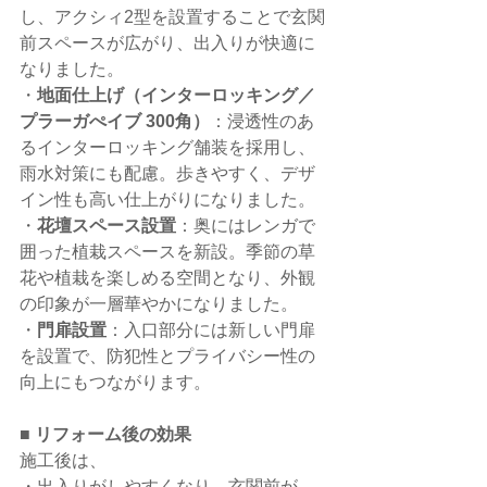
し、アクシィ2型を設置することで玄関
前スペースが広がり、出入りが快適に
なりました。
・
地面仕上げ（インターロッキング／
プラーガぺイブ 300角）
：浸透性のあ
るインターロッキング舗装を採用し、
雨水対策にも配慮。歩きやすく、デザ
イン性も高い仕上がりになりました。
・
花壇スペース設置
：奥にはレンガで
囲った植栽スペースを新設。季節の草
花や植栽を楽しめる空間となり、外観
の印象が一層華やかになりました。
・
門扉設置
：入口部分には新しい門扉
を設置で、防犯性とプライバシー性の
向上にもつながります。
■ 
リフォーム後の効果
施工後は、
・出入りがしやすくなり、玄関前が