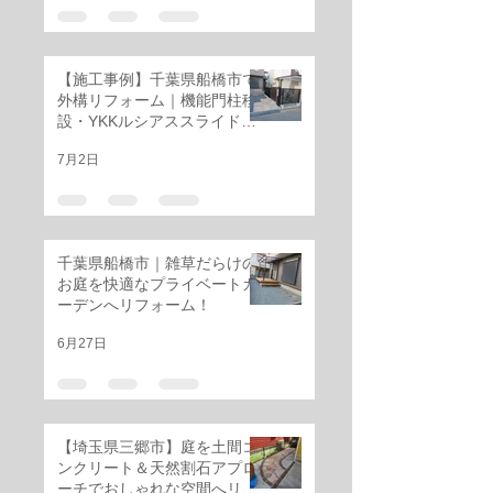
【施工事例】千葉県船橋市で
外構リフォーム｜機能門柱移
設・YKKルシアススライド門
扉・三協アルミ レジリアフェ
7月2日
ンス設置工事
千葉県船橋市｜雑草だらけの
お庭を快適なプライベートガ
ーデンへリフォーム！
6月27日
【埼玉県三郷市】庭を土間コ
ンクリート＆天然割石アプロ
ーチでおしゃれな空間へリフ