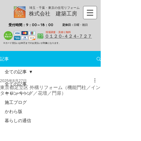
埼玉・千葉・東京の住宅リフォーム
株式会社 建築工房
受付時間：9：00～18：00
定休日：
日曜・祝日
現場調査・見積り無料
０１２０-４２４-７２７
※カード支払いは30万までのお支払いが対象になります。
記事
全ての記事
2025年8月27日
全ての記事
東京都足立区 外構リフォーム（機能門柱／イン
ターロッキング／花壇／門扉）
キャンペーン
施工ブログ
かわら版
暮らしの通信