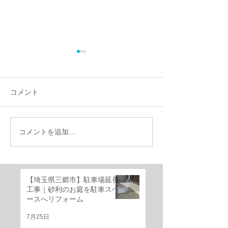
コメント
コメントを追加…
【施工事例】千葉県船橋
千葉県船橋市｜
市で外構リフォーム｜機
けのお庭を快適
能門柱移設・YKKルシア
ベートガーデン
ススライド門扉・三協ア
ーム！
【埼玉県三郷市】駐車場延長
ルミ レジリアフェンス設
工事｜砂利のお庭を駐車スペ
置工事
ースへリフォーム
7月25日