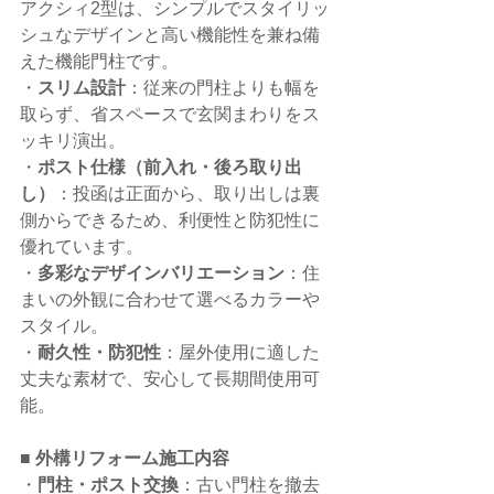
アクシィ2型は、シンプルでスタイリッ
シュなデザインと高い機能性を兼ね備
えた機能門柱です。
・
スリム設計
：従来の門柱よりも幅を
取らず、省スペースで玄関まわりをス
ッキリ演出。
・
ポスト仕様（前入れ・後ろ取り出
し）
：投函は正面から、取り出しは裏
側からできるため、利便性と防犯性に
優れています。
・
多彩なデザインバリエーション
：住
まいの外観に合わせて選べるカラーや
スタイル。
・
耐久性・防犯性
：屋外使用に適した
丈夫な素材で、安心して長期間使用可
能。
■
 外構リフォーム施工内容
・
門柱・ポスト交換
：古い門柱を撤去