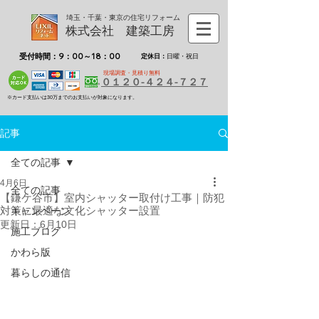
埼玉・千葉・東京の住宅リフォーム
株式会社 建築工房
受付時間：9：00～18：00
定休日：
日曜・祝日
現場調査・見積り無料
０１２０-４２４-７２７
※カード支払いは30万までのお支払いが対象になります。
記事
全ての記事
4月6日
全ての記事
【鎌ケ谷市】室内シャッター取付け工事｜防犯
対策に最適な文化シャッター設置
キャンペーン
更新日：
6月10日
施工ブログ
かわら版
暮らしの通信