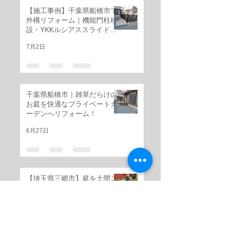
【施工事例】千葉県船橋市で
外構リフォーム｜機能門柱移
設・YKKルシアススライド門
扉・三協アルミ レジリアフェ
7月2日
ンス設置工事
千葉県船橋市｜雑草だらけの
お庭を快適なプライベートガ
ーデンへリフォーム！
6月27日
【埼玉県三郷市】庭を土間コ
ンクリート＆天然割石アプロ
ーチでおしゃれな空間へリフ
ォーム
6月26日