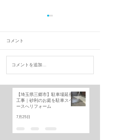
コメント
コメントを追加…
【施工事例】千葉県船橋
千葉県船橋市｜
市で外構リフォーム｜機
けのお庭を快適
能門柱移設・YKKルシア
ベートガーデン
ススライド門扉・三協ア
ーム！
【埼玉県三郷市】駐車場延長
ルミ レジリアフェンス設
工事｜砂利のお庭を駐車スペ
置工事
ースへリフォーム
7月25日