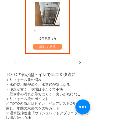
​施工エリア
埼玉県草加市
詳しく見る
TOTOの節水型トイレでエコ＆快適に
🔸リフォーム前の悩み:
・水の使用量が多く、水道代が気になる
・便座が古く、冬場は冷たくて不快
・壁や床の汚れが落ちにくく、臭いが気になる
🔸リフォーム後のポイント:
✅ TOTOの節水型トイレ「ピュアレストQR」 を採
用し、年間の水道代を大幅カット
✅ 温水洗浄便座「ウォシュレットアプリコット」 で
快適な使い心地
✅ 壁紙を防臭・抗菌仕様のクロスに変更し、清潔な
空間に
✅ クッションフロアを水はけの良いデザインに張り