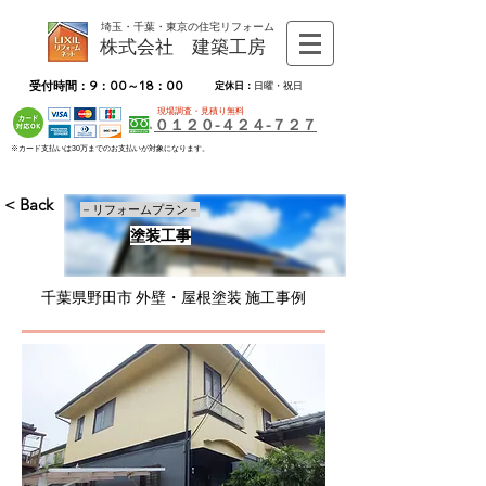
埼玉・千葉・東京の住宅リフォーム
株式会社 建築工房
受付時間：9：00～18：00
定休日：
日曜・祝日
現場調査・見積り無料
０１２０-４２４-７２７
※カード支払いは30万までのお支払いが対象になります。
< Back
－リフォームプラン－
塗装工事
千葉県野田市 外壁・屋根塗装 施工事例