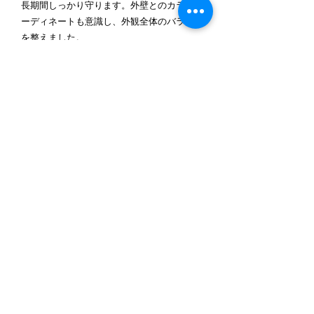
長期間しっかり守ります。外壁とのカラーコ
ーディネートも意識し、外観全体のバランス
を整えました。
施工後の仕上がりとお客様の声
施工前と比べると、建物の印象はまるで新築
のように生まれ変わりました。デザイン性だ
けでなく、塗料の耐久性や防水性も確保され
ているため、安心して長く暮らせるお住まい
へと仕上がっています。お客様からも「外観
がとてもきれいになり、家全体が引き締まっ
て見える」と大変ご満足いただけました。
千葉県野田市で外壁・屋根塗装なら当社へ
千葉県野田市で外壁塗装・屋根塗装をお考え
の方は、ぜひ当社にご相談ください。豊富な
施工実績をもとに、お住まいに最適な塗装プ
ランをご提案いたします。