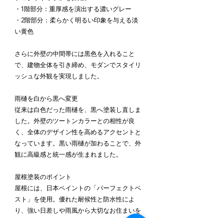
・1階部分：重厚感を演出する濃いグレー
・2階部分：柔らかく明るい印象を与える淡
い黄色
さらに外壁の中間帯には黒色を入れること
で、建物全体を引き締め、モダンでスタイリ
ッシュな外観を実現しました。
雨樋を白から黒へ変更
従来は白色だった雨樋を、黒へ塗装し直しま
した。外壁のツートンカラーとの相性が良
く、全体のデザイン性を高めるアクセントと
なっています。黒い雨樋が加わることで、外
観に高級感と統一感が生まれました。
屋根塗装のポイント
屋根には、日本ペイントの「パーフェクトベ
スト」を使用。優れた耐候性と防水性によ
り、強い日差しや雨風から大切なお住まいを