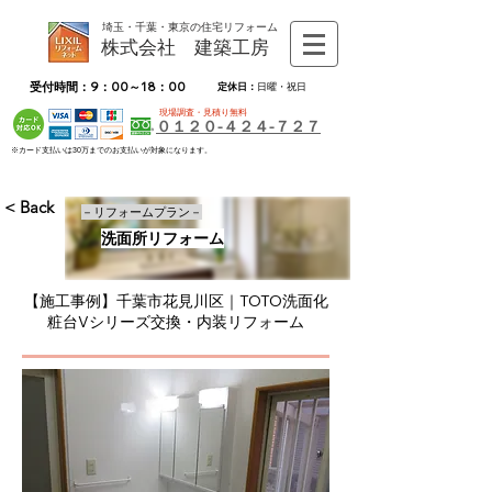
埼玉・千葉・東京の住宅リフォーム
株式会社 建築工房
受付時間：9：00～18：00
定休日：
日曜・祝日
現場調査・見積り無料
０１２０-４２４-７２７
※カード支払いは30万までのお支払いが対象になります。
< Back
－リフォームプラン－
洗面所リフォーム
【施工事例】千葉市花見川区｜TOTO洗面化
粧台Vシリーズ交換・内装リフォーム