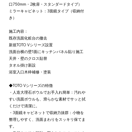
口750mm・2枚扉・スタンダードタイプ）
ミラーキャビネット：3面鏡タイプ（収納付
き）
施工内容：
既存洗面化粧台の撤去
新規TOTO Vシリーズ設置
洗面台横の壁1面にキッチンパネル貼り施工
天井・壁のクロス貼替
タオル掛け新設
浴室入口木枠補修・塗装
◆TOTO Vシリーズの特徴
・人造大理石ボウルでお手入れ簡単：汚れや
すい洗面ボウルも、滑らかな素材でサッと拭
くだけで清潔に。
・3面鏡キャビネットで収納力抜群：小物を
整理しやすく、洗面まわりをスッキリ保てま
す。