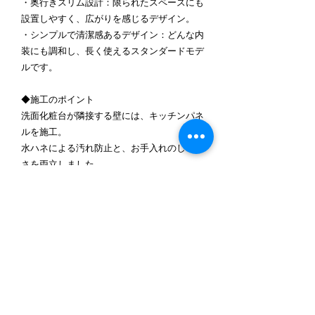
・奥行きスリム設計：限られたスペースにも
設置しやすく、広がりを感じるデザイン。
・シンプルで清潔感あるデザイン：どんな内
装にも調和し、長く使えるスタンダードモデ
ルです。
◆施工のポイント
洗面化粧台が隣接する壁には、キッチンパネ
ルを施工。
水ハネによる汚れ防止と、お手入れのしやす
さを両立しました。
また、天井・壁クロスを明るいホワイト系に
貼り替え、照明の反射でより明るく清潔感の
ある空間に。
タオル掛けの位置や高さも、お客様の使い勝
手を考慮して最適に設置しました。
◆ 施工後の様子
全体的にトーンアップされた清潔で明るい洗
面スペースに仕上がり、お客様にも大変ご満