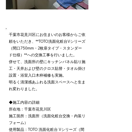
施工内容詳細
千葉市花見川区にお住まいのお客様からご依
頼をいただき、**TOTO洗面化粧台Vシリーズ
（間口750mm・2枚扉タイプ・スタンダー
ド仕様）**への交換工事を行いました。
併せて、洗面所の壁にキッチンパネル貼り施
工・天井および壁のクロス貼替・タオル掛け
設置・浴室入口木枠補修も実施。
明るく清潔感あふれる洗面スペースへと生ま
れ変わりました。
◆施工内容の詳細
所在地：千葉市花見川区
施工箇所：洗面所（洗面化粧台交換・内装リ
フォーム）
使用製品：TOTO 洗面化粧台 Vシリーズ（間