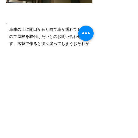
施工内容詳細
車庫の上に開口が有り雨で車が濡れてしまう
ので屋根を取付けたいとのお問い合わせで
す。木製で作ると後々腐ってしまうおそれが
有るのでアルミのテラスを切り詰めて取り付
けることをご提案させて頂きました。
－​使用製品－
三協立山アルミ テラス テラーネ