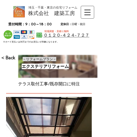
埼玉・千葉・東京の住宅リフォーム
株式会社 建築工房
受付時間：9：00～18：00
定休日：
日曜・祝日
現場調査・見積り無料
０１２０-４２４-７２７
※カード支払いは30万までのお支払いが対象になります。
< Back
－リフォームプラン－
エクステリアリフォーム
テラス取付工事/既存開口に特注