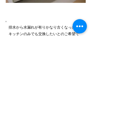
施工内容詳細
排水から水漏れが有りかなり古くなったので
キッチンのみでも交換したいとのご希望で
す。既存と同じ据え置き型のキッチンで交換
させて頂きました。
－​使用製品－
クリナップ クリンプレティ