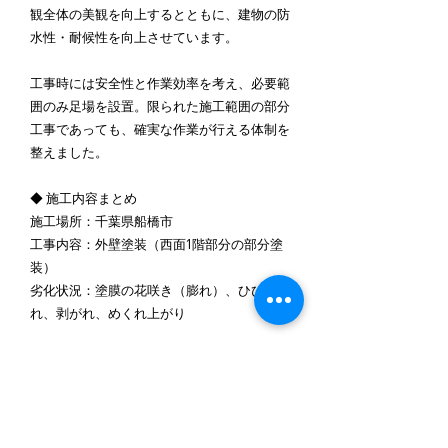
観全体の美観を向上するとともに、建物の防
水性・耐候性を向上させています。
工事時には安全性と作業効率を考え、必要範
囲のみ足場を設置。限られた施工範囲の部分
工事であっても、確実な作業が行える体制を
整えました。
◆ 施工内容まとめ
施工場所：千葉県船橋市
工事内容：外壁塗装（西面1階部分の部分塗
装）
劣化状況：塗膜の花咲き（膨れ）、ひび割
れ、剥がれ、めくれ上がり
主な作業：
旧塗膜の除去（ケレン）
下地調整
外壁塗装（下塗り・中塗り・上塗り）