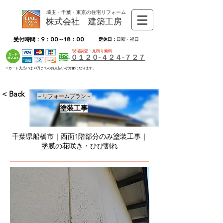
埼玉・千葉・東京の住宅リフォーム
株式会社 建築工房
受付時間：9：00～18：00
定休日：
日曜・祝日
現場調査・見積り無料
０１２０-４２４-７２７
※カード支払いは30万までのお支払いが対象になります。
< Back
－リフォームプラン－
塗装工事
千葉県船橋市｜西面1階部分のみ塗装工事｜
塗膜の花咲き・ひび割れ