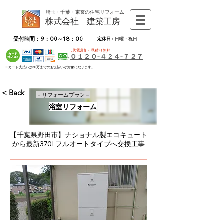
埼玉・千葉・東京の住宅リフォーム
株式会社 建築工房
受付時間：9：00～18：00
定休日：
日曜・祝日
現場調査・見積り無料
０１２０-４２４-７２７
※カード支払いは30万までのお支払いが対象になります。
< Back
－リフォームプラン－
浴室リフォーム
【千葉県野田市】ナショナル製エコキュート
から最新370Lフルオートタイプへ交換工事