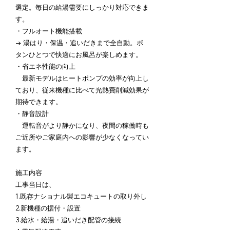
選定。毎日の給湯需要にしっかり対応できま
す。
・フルオート機能搭載
→ 湯はり・保温・追いだきまで全自動。ボ
タンひとつで快適にお風呂が楽しめます。
・省エネ性能の向上
最新モデルはヒートポンプの効率が向上し
ており、従来機種に比べて光熱費削減効果が
期待できます。
・静音設計
運転音がより静かになり、夜間の稼働時も
ご近所やご家庭内への影響が少なくなってい
ます。
施工内容
工事当日は、
1.既存ナショナル製エコキュートの取り外し
2.新機種の据付・設置
3.給水・給湯・追いだき配管の接続