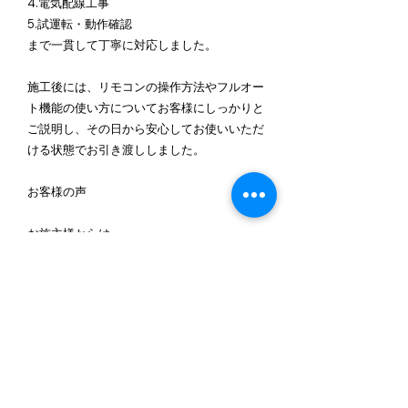
4.電気配線工事
5.試運転・動作確認
まで一貫して丁寧に対応しました。
施工後には、リモコンの操作方法やフルオー
ト機能の使い方についてお客様にしっかりと
ご説明し、その日から安心してお使いいただ
ける状態でお引き渡ししました。
お客様の声
お施主様からは、
・「お湯のたまりが早くなった」
・「操作が簡単でとても使いやすい」
・「以前より静かで快適になり、省エネ性も
高くなった」
といった嬉しいお言葉をいただきました。特
に光熱費削減効果にご期待いただいており、
長期的にも安心してご利用いただけます。