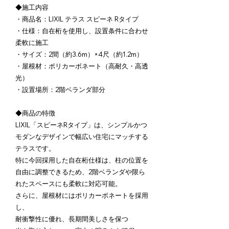
◆施工内容
・商品名：LIXIL テラス スピーネ Rタイプ
・仕様：自在桁を使用し、設置条件に合わせ
柔軟に施工
・サイズ：2間（約3.6m）×4尺（約1.2m）
・屋根材：ポリカーボネート（高耐久・高透
光）
・設置場所：2階ベランダ部分
◆商品の特徴
LIXIL「スピーネRタイプ」は、シンプルかつ
モダンなデザインで幅広い住宅にマッチする
テラスです。
特に今回採用した自在桁仕様は、柱の位置を
自由に調整できるため、2階ベランダや限ら
れたスペースにも柔軟に対応可能。
さらに、屋根材にはポリカーボネートを採用
し、
耐衝撃性に優れ、長期間美しさを保つ