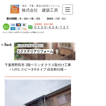
埼玉・千葉・東京の住宅リフォーム
株式会社 建築工房
受付時間：9：00～18：00
定休日：
日曜・祝日
現場調査・見積り無料
０１２０-４２４-７２７
※カード支払いは30万までのお支払いが対象になります。
< Back
－リフォームプラン－
エクステリアリフォーム
千葉県野田市 2階ベランダ テラス取付け工事
～LIXIL スピーネRタイプ 自在桁仕様～