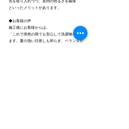
光を取り入れつつ、室内の明るさを確保
といったメリットがあります。
◆お客様の声
施工後にお客様からは、
「これで突然の雨でも安心して洗濯物を干せ
ます。夏の強い日差しも和らぎ、ベランダが
とても快適になりました。」
と嬉しいお言葉をいただきました。
実際にお客様からは「もっと早く設置すれば
良かった」という声をいただくことも多く、
2階ベランダテラスは非常に満足度の高いリ
フォームのひとつです。
◆まとめ
千葉県野田市での2階ベランダ テラス取付け
工事の事例をご紹介しました。
LIXIL スピーネRタイプは、急な雨対策はも
ちろん、日差しを和らげることで快適な住環