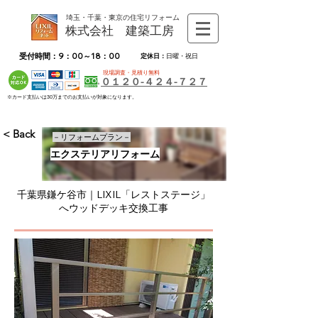
埼玉・千葉・東京の住宅リフォーム
株式会社 建築工房
受付時間：9：00～18：00
定休日：
日曜・祝日
現場調査・見積り無料
０１２０-４２４-７２７
※カード支払いは30万までのお支払いが対象になります。
< Back
－リフォームプラン－
エクステリアリフォーム
千葉県鎌ケ谷市｜LIXIL「レストステージ」
へウッドデッキ交換工事