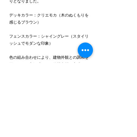
りとなりました。
デッキカラー：クリエモカ（木のぬくもりを
感じるブラウン）
フェンスカラー：シャイングレー（スタイリ
ッシュでモダンな印象）
色の組み合わせにより、建物外観との調和を
図りつつ、高級感のある外構空間が完成しま
した。
まとめ
今回の千葉県鎌ケ谷市でのウッドデッキ交換
工事では、
「安全性・耐久性・デザイン性」の3つを重
視し、お客様に安心して長くご使用いただけ
る空間を実現しました。
LIXIL「レストステージ」は、