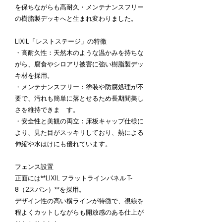
を保ちながらも高耐久・メンテナンスフリー
の樹脂製デッキへと生まれ変わりました。
LIXIL「レストステージ」の特徴
・高耐久性：天然木のような温かみを持ちな
がら、腐食やシロアリ被害に強い樹脂製デッ
キ材を採用。
・メンテナンスフリー：塗装や防腐処理が不
要で、汚れも簡単に落とせるため長期間美し
さを維持できま す。
・安全性と美観の両立：床板キャップ仕様に
より、見た目がスッキリしており、熱による
伸縮や水はけにも優れています。
フェンス設置
正面には**LIXIL フラットラインパネル T-
8（2スパン）**を採用。
デザイン性の高い横ラインが特徴で、視線を
程よくカットしながらも開放感のある仕上が