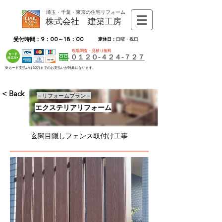
埼玉・千葉・東京の住宅リフォーム
株式会社 建築工房
受付時間：9：00～18：00
定休日：
日曜・祝日
現場調査・見積り無料
０１２０-４２４-７２７
※カード支払いは30万までのお支払いが対象になります。
< Back
－リフォームプラン－
エクステリアリフォーム
玄関目隠しフェンス取付け工事