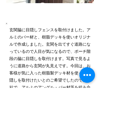
施工内容詳細
玄関脇に目隠しフェンスを取付けました。ア
ルミのバー材と、樹脂デッキを使いオリジナ
ルで作成しました。玄関を出てすぐ道路にな
っているので人目が気になるので、ポーチ階
段の脇に目隠しを取付けます。写真で見るよ
うに道路から玄関が丸見えです。今回は、お
客様が気に入った樹脂製デッキ材を使って目
隠しを取付けたいとのご希望でしたので、当
社で、アルミのアングル・バー材等を組み合
わせオリジナルで骨組みを作りました。強風
でも耐えられるよう土を掘削し、デッキを埋
め骨組みは、アンカーで固定しました。骨組
みに、ビスでデッキを取付けて行きます。