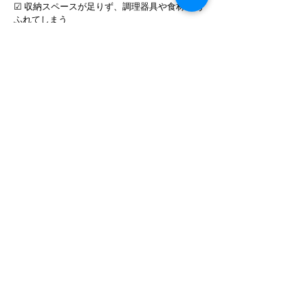
☑ 収納スペースが足りず、調理器具や食材があ
ふれてしまう
🔸リフォーム後のポイント:
✅ キッチン横のスペースを増築し、ダイニング
を拡張！
✅ アイランドキッチンを設置し、開放的な空間
へ
✅ パントリーを新設し、食品や調理器具の収納
力アップ
和室をリビングに改築し、開放的な空
間に！
🔸リフォーム前の悩み:
☑ 狭いリビングを広くしたい
☑ 使わなくなった和室を有効活用したい
☑ 家族がくつろげる開放的な空間にしたい
🔸リフォーム後のポイント:
✅ 和室をリビングと一体化し、広々とした空間
に
✅ フローリングに変更し、モダンな雰囲気にリ
フォーム
✅ 大きな窓を設置し、採光性を向上！明るいリ
ビングへ