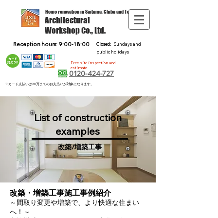
Home renovation in Saitama, Chiba and Tokyo
Architectural
Workshop Co., Ltd.
Reception hours: 9:00-18:00
Closed:
Sundays and
public holidays
Free site inspection and
estimate
0120-424-727
※カード支払いは30万までのお支払いが対象になります。
List of construction
examples
改築/増築工事
改築・増築工事施工事例紹介
～間取り変更や増築で、より快適な住まい
へ！～