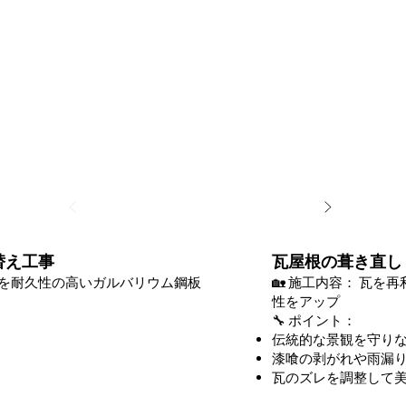
替え工事
瓦屋根の葺き直し
根を耐久性の高いガルバリウム鋼板
🏡 施工内容： 瓦
性をアップ
🔧 ポイント：
伝統的な景観を守り
漆喰の剥がれや雨漏
瓦のズレを調整して