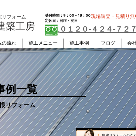
受付時間：9：00～18：00
現場調査・見積り無
宅リフォーム
定休日：
日曜・祝日
建築工房
０１２０-４２４-７２
ムの流れ
施工メニュー
施工事例
ブログ
会
事例一覧
根リフォーム