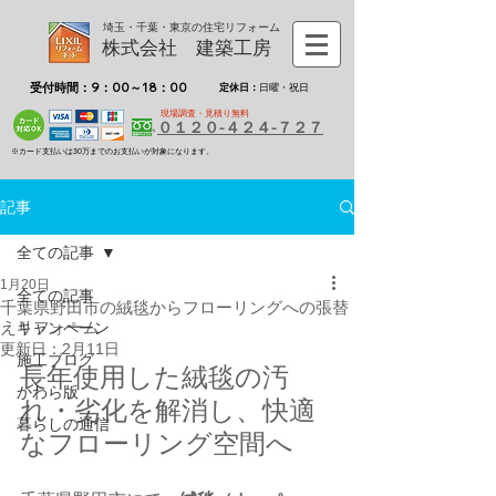
埼玉・千葉・東京の住宅リフォーム
株式会社 建築工房
受付時間：9：00～18：00
定休日：
日曜・祝日
現場調査・見積り無料
０１２０-４２４-７２７
※カード支払いは30万までのお支払いが対象になります。
記事
全ての記事
1月20日
全ての記事
千葉県野田市の絨毯からフローリングへの張替
えリフォーム
キャンペーン
更新日：
2月11日
施工ブログ
長年使用した絨毯の汚
かわら版
れ・劣化を解消し、快適
暮らしの通信
なフローリング空間へ