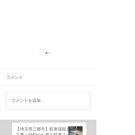
コメント
コメントを追加…
【施工事例】千葉県船橋
千葉県船橋市｜
市で外構リフォーム｜機
けのお庭を快適
能門柱移設・YKKルシア
ベートガーデン
ススライド門扉・三協ア
ーム！
【埼玉県三郷市】駐車場延長
ルミ レジリアフェンス設
工事｜砂利のお庭を駐車スペ