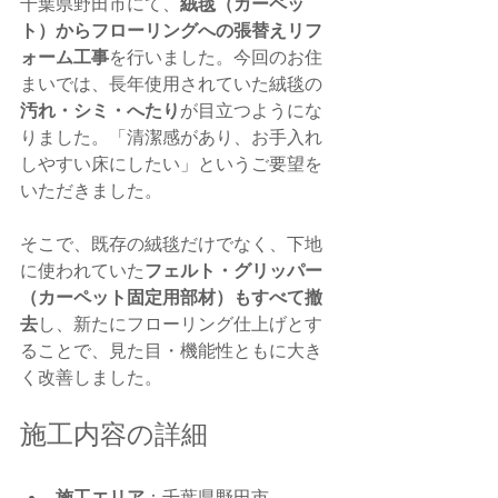
千葉県野田市にて、
絨毯（カーペッ
ト）からフローリングへの張替えリフ
ォーム工事
を行いました。今回のお住
まいでは、長年使用されていた絨毯の
汚れ・シミ・へたり
が目立つようにな
りました。「清潔感があり、お手入れ
しやすい床にしたい」というご要望を
いただきました。
そこで、既存の絨毯だけでなく、下地
に使われていた
フェルト・グリッパー
（カーペット固定用部材）もすべて撤
去
し、新たにフローリング仕上げとす
ることで、見た目・機能性ともに大き
く改善しました。
施工内容の詳細
施工エリア
：千葉県野田市