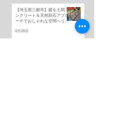
【埼玉県三郷市】庭を土間コ
ンクリート＆天然割石アプロ
ーチでおしゃれな空間へリフ
ォーム
6月26日
【埼玉県三郷市】駐車場延長
工事｜土間コンクリートで駐
車スペースへ
6月26日
【埼玉県三郷市】芝生スペー
スを天然割石仕上げの高級感
ある外構へ
6月25日