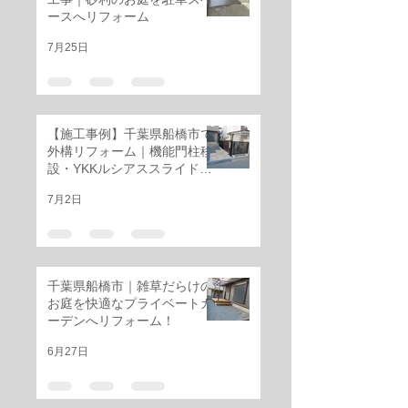
置工事
ースへリフォーム
7月25日
【施工事例】千葉県船橋市で
外構リフォーム｜機能門柱移
設・YKKルシアススライド門
扉・三協アルミ レジリアフェ
7月2日
ンス設置工事
千葉県船橋市｜雑草だらけの
お庭を快適なプライベートガ
ーデンへリフォーム！
6月27日