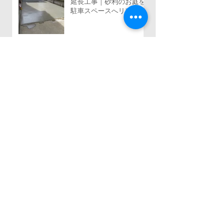
【埼玉県三郷市】駐車場
延長工事｜砂利のお庭を
駐車スペースへリフォー
ム
【施工事例】千葉県船橋
市で外構リフォーム｜機
能門柱移設・YKKルシア
ススライド門扉・三協ア
ルミ レジリアフェンス設
置工事
千葉県船橋市｜雑草だら
けのお庭を快適なプライ
ベートガーデンへリフォ
ーム！