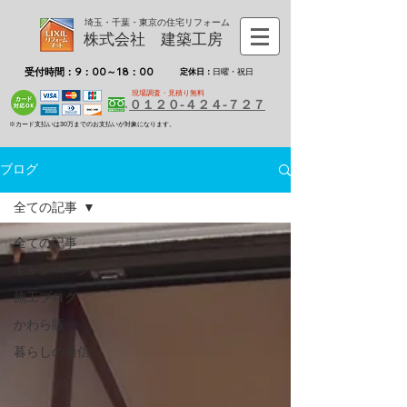
埼玉・千葉・東京の住宅リフォーム
株式会社 建築工房
受付時間：9：00～18：00
定休日：
日曜・祝日
現場調査・見積り無料
０１２０-４２４-７２７
※カード支払いは30万までのお支払いが対象になります。
ブログ
全ての記事
全ての記事
キャンペーン
施工ブログ
かわら版
暮らしの通信