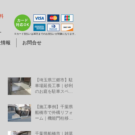
料
７
※カード支払いは30万までのお支払いが対象になります。
社情報
お問合せ
【埼玉県三郷市】駐
車場延長工事｜砂利
のお庭を駐車スペー
スへリフォーム
7月25日
【施工事例】千葉県
船橋市で外構リフォ
ーム｜機能門柱移
設・YKKルシアススラ
7月2日
イド門扉・三協アル
千葉県船橋市｜雑草