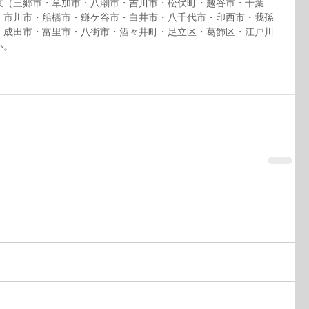
京（三郷市・草加市・八潮市・吉川市・松伏町・越谷市・千葉
・市川市・船橋市・鎌ケ谷市・白井市・八千代市・印西市・我孫
・成田市・富里市・八街市・酒々井町・足立区・葛飾区・江戸川
い。