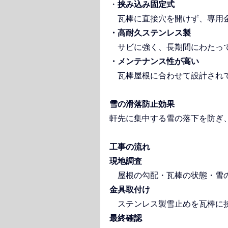
・
挟み込み固定式
　瓦棒に直接穴を開けず、専用
・高耐久ステンレス製
　サビに強く、長期間にわたっ
・メンテナンス性が高い
　瓦棒屋根に合わせて設計され
雪の滑落防止効果
軒先に集中する雪の落下を防ぎ
工事の流れ
現地調査
　屋根の勾配・瓦棒の状態・雪
金具取付け
　ステンレス製雪止めを瓦棒に
最終確認