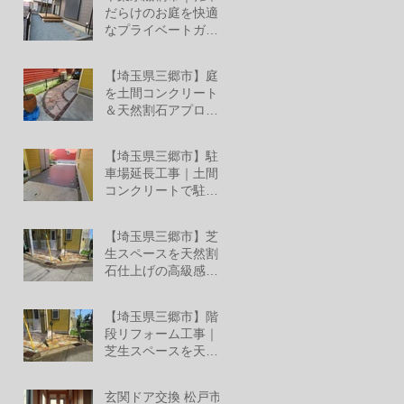
ミ レジリアフェンス
だらけのお庭を快適
設置工事
なプライベートガー
デンへリフォーム！
6月27日
【埼玉県三郷市】庭
を土間コンクリート
＆天然割石アプロー
チでおしゃれな空間
6月26日
へリフォーム
【埼玉県三郷市】駐
車場延長工事｜土間
コンクリートで駐車
スペースへ
6月26日
【埼玉県三郷市】芝
生スペースを天然割
石仕上げの高級感あ
る外構へ
6月25日
【埼玉県三郷市】階
段リフォーム工事｜
芝生スペースを天然
割石仕上げの美しい
6月13日
玄関階段へ
玄関ドア交換 松戸市