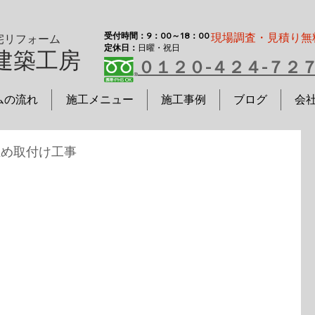
受付時間：9：00～18：00
現場調査・見積り無
宅リフォーム
定休日：
日曜・祝日
建築工房
０１２０-４２４-７２
ムの流れ
施工メニュー
施工事例
ブログ
会
止め取付け工事