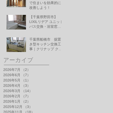
で住まいを効果的に
改善しよう！
6月10日
【千葉県野田市】
LIXILリデア ユニット
バス交換・浴室窓改
修工事
6月1日
千葉県船橋市 据置
き型キッチン交換工
事｜クリナップ クリ
ンプレティ
5月28日
アーカイブ
2026年7月
（2）
2件の記事
2026年6月
（7）
7件の記事
2026年5月
（1）
1件の記事
2026年4月
（3）
3件の記事
2026年3月
（14）
14件の記事
2026年2月
（7）
7件の記事
2026年1月
（2）
2件の記事
2025年12月
（3）
3件の記事
2025年11月
（18）
18件の記事